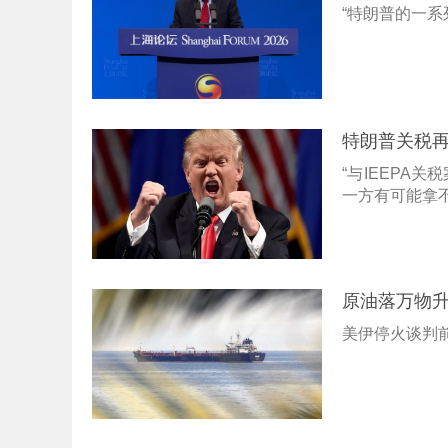
“特朗普的一系
特朗普关税再
“与IEEPA
一方有可能拿不
原油落万物
美伊停火谈判