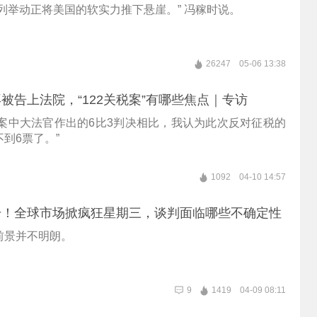
列举动正将美国的软实力推下悬崖。” 冯稼时说。
26247
05-06 13:38
被告上法院，“122关税案”有哪些焦点｜专访
关税案中大法官作出的6比3判决相比，我认为此次反对征税的
到6票了。”
1092
04-10 14:57
升！全球市场掀疯狂星期三，谈判面临哪些不确定性
前景并不明朗。
9
1419
04-09 08:11