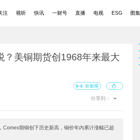
关注
视听
快讯
一财号
直播
电视
ESG
图
税？美铜期货创1968年来最大
听新闻
分享到：
，Comex期铜创下历史新高，铜价年内累计涨幅已超