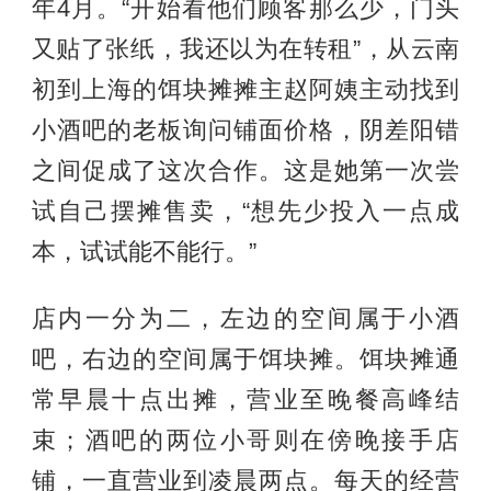
年4月。“开始看他们顾客那么少，门头
又贴了张纸，我还以为在转租”，从云南
初到上海的饵块摊摊主赵阿姨主动找到
小酒吧的老板询问铺面价格，阴差阳错
之间促成了这次合作。这是她第一次尝
试自己摆摊售卖，“想先少投入一点成
本，试试能不能行。”
店内一分为二，左边的空间属于小酒
吧，右边的空间属于饵块摊。饵块摊通
常早晨十点出摊，营业至晚餐高峰结
束；酒吧的两位小哥则在傍晚接手店
铺，一直营业到凌晨两点。每天的经营