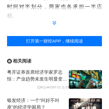
时间对半划分，两家也各承担一半店
租。
小酒吧会从饵块摊下午四点后的营业额
里抽走10%的分成。今年四月中旬，饵
打开第一财经APP，继续阅读
块摊因一条小红书爆火，时常会有来购
买饵块的人从漫长的队伍里抬头，发
相关阅读
出“这儿怎么还卖酒啊”的惊叹。
粤开证券首席经济学家罗志
恒：产业趋势未发生明显变
但酒吧老板小王坦言，饵块摊的客流对
化，A股有望重拾涨势｜首席
8
4423
07-21 11:33
酒吧的生意其实并没有什么实际作用，
看市
饵块摊的存在，“只是有人帮你分摊房
银发经济：一个“叫好不叫
座”的经济学困局？
租，还能收分成，经营压力会小一