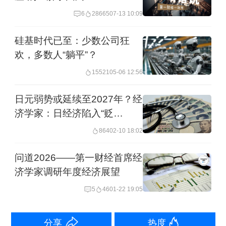
6
28665
07-13 10:09
些。”把店里的空间切割给饵块摊，本质
是空间和时间的出租，而非业务互补。
硅基时代已至：少数公司狂
欢，多数人“躺平”？
不仅是这间小酒吧，越来越多的餐饮店
15521
05-06 12:56
在当下开始尝试“分租店铺”，通过共享时
日元弱势或延续至2027年？经
段或空间的方式分摊房租，以减少经营
济学家：日经济陷入“贬
的固定成本。表面看是双赢，实则反映
值”与“通胀”互相喂养的怪圈
864
02-10 18:02
了店主对自己店铺盈利能力信心的不
问道2026——第一财经首席经
足。餐饮投资人吴先生表示：“这种模式
济学家调研年度经济展望
本质上是将经营风险部分转嫁给合租
5
46
01-22 19:05
者，说明店主已经放弃单店做大的想
法。”
分享
热度