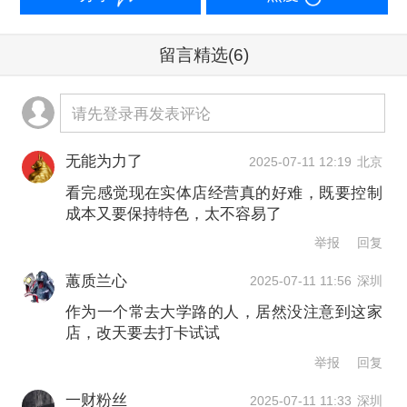
二、从产品主义到生存主义
留言精选
(6)
三年前，这间小酒吧也曾火爆一时。“之
请先登录再发表评论
前在长乐路，那边一晚上忙得都没空休
息，和这边差别太大了。大学路的老店
无能为力了
2025-07-11 12:19
北京
生意没长乐路好，但也还可以吧，可能
看完感觉现在实体店经营真的好难，既要控制
成本又要保持特色，太不容易了
因为周围都是酒吧。”从长乐路，到大学
举报
回复
路的 “酒吧聚集段”，再到如今的大学路
蕙质兰心
2025-07-11 11:56
深圳
路口，由于店铺租金的上涨，加之与房
作为一个常去大学路的人，居然没注意到这家
东沟通不畅，小酒吧已经两次迁址。
店，改天要去打卡试试
举报
回复
如今晚上八点，店门口人来人往，进店
一财粉丝
2025-07-11 11:33
深圳