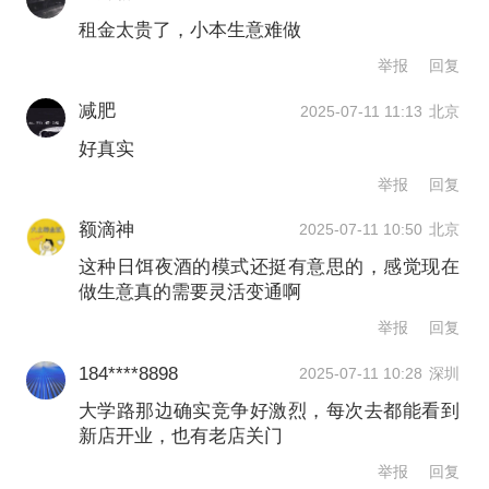
消费的却寥寥无几，只剩小王坐在门口
租金太贵了，小本生意难做
的露营椅上发呆。“生意也还可以，但和
举报
回复
老店差了一半吧”，前台堆叠的一摞小
减肥
2025-07-11 11:13
北京
票，记下了近一个月的销量，这样的业
好真实
绩，在以前的店址，不过几天就能完
举报
回复
成。
额滴神
2025-07-11 10:50
北京
这种日饵夜酒的模式还挺有意思的，感觉现在
小王反复强调，对于一个酒吧而言，“选
做生意真的需要灵活变通啊
址是最重要的”，可权衡再三，终究还是
举报
回复
得向眼下的店面位置妥协。当黄金铺位
184****8898
2025-07-11 10:28
深圳
租金水涨船高，次级位置客流又难以保
大学路那边确实竞争好激烈，每次去都能看到
新店开业，也有老店关门
障，小餐饮业正陷入进退维谷的陷阱。
举报
回复