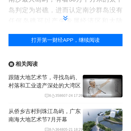
岛判定为岩礁，进而认定南沙群岛没有
任何岛礁可以产生专属经济区和大陆
架。这完全不符合南海的事实，也不符
打开第一财经APP，继续阅读
合《公约》规定。如果按照这一标准，
世界海洋格局要被改写。美日等一些国
家的岛礁同样将失去主张海洋权益的依
相关阅读
据，难道你们也愿意放弃声索吗？
跟随大地艺术节，寻找岛屿、
村落和工业遗产深处的大湾区
王毅强调，世人皆知，无论是“仲裁庭”的
6
3586
07-24 17:26
发起还是后续炒作，都有域外国家的策
从侨乡古村到珠江岛屿，广东
划和操弄，目的就是搅乱南海，从中谋
南海大地艺术节7月开幕
利。世界上越来越多国家已看清这出闹
8
3648
05-21 18:29