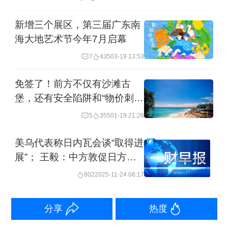
剧的本质，中方的立场恰恰是在维护国
新增三个展区，第三届广东南
际法治精神，维护《公约》的严肃性。
海大地艺术节今年7月启幕
在中国和东盟各国共同努力下，南海的
7
435
03-19 13:53
形势是稳定的，航行和飞越自由得到有
免签了！前方不仅有沙滩古
效保障。中方正同东盟国家加快磋商，
堡，还有安全陷阱和“物价刺
争取尽早达成“南海行为准则”，构建和
客”
5
355
01-19 21:26
平、合作、友好的南海新叙事。一切企
图兴风作浪、挑拨是非的行径都将破
美乌代表称日内瓦会谈“取得进
展”； 王毅：中方敦促日方早
产。
日反思改错，不要执迷不悟；
802
2025-11-24 08:17
前三季度结婚登记同比增加超
举报
40万对 全国29个省份延长婚
分享
热度
假丨早报
第一财经广告合作，
请点击这里