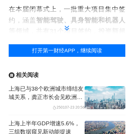
在本届闭幕式上，一批重大项目集中签
约，涵盖
智能驾驶、具身智能和机器人
等领域，共有31个项目签约，投资额超
过450亿元。
同时，闭幕式上发布了一系
打开第一财经APP，继续阅读
列重磅成果。为加快推进
“人工智能+”
行
动，降低创新创业成本，大会发布
《上
相关阅读
海市进一步扩大人工智能应用的若干措
施》
，并联合红杉、高瓴等顶尖投资机
上海已与38个欧洲城市缔结友
城关系，龚正市长会见欧洲议
构，在浦东张江和徐汇北杨建设低成
会外事委员会主席
2501
07-23 20:56
本、高智力密度的世界级垂类应用创新
集聚高地，为上海人工智能产业高质量
上海上半年GDP增速5.6%，
发展注入强劲动能；发布
上海市人工智
三组数据窥见新动能提速