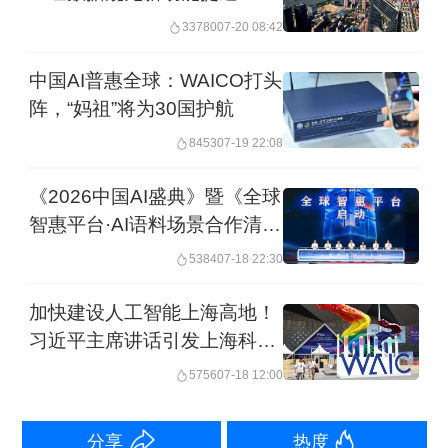
能
CVC基金
，包括
模型、语料和算力
三
33780
07-20 08:42
个要素，首期总规模30亿元，构建一个
中国AI普惠全球：WAICO打头
覆盖全周期、多层次的人工智能金融赋
阵，“妈祖”将为30国护航
能体系；
中国移动
在闭幕式上揭牌
AI+新
8453
07-19 22:08
型工业化创新研究院
，
中国电信与上海
《2026中国AI盛典》暨《全球
市政府
达成
“智云上海”战略合作
，共同
智惠平台·AI语料场景合作清
推进人工智能技术与经济社会民生的深
单》在上海启动
5384
07-18 22:30
度融合。
加快建设人工智能上海高地！
习近平主席讲话引发上海科技
界热烈反响
5756
07-18 12:00
分享
热度