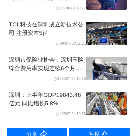
察期的等，公示期为1年。公示时限届满
517
08-04 18:27
后，相关信息将被删除。此外，有关单
TCL科技在深圳成立新技术公
位或者个人需查询破产申请、财产申报
司 注册资本5亿
等信息的，需说明查询理由、具体用途
393
07-30 11:31
等情况，市破产管理署将在10日内答
深圳市保险业协会：深圳车险
复。
综合费用率实现连续6个月环
比下降
《办法》还建立了严格的监督机制。在
1230
07-29 15:16
执行考察期，债务人需定期申报个人破
深圳：上半年GDP19843.48
产信息。重整、和解债务人每月申报上
亿元 同比增长5.8%。
一月度的收支和债务清偿状况，清算债
455
07-24 10:58
务人每月申报上一月度的收支和财产状
分享
热度
况，以及申报上一年度的收支和财产报