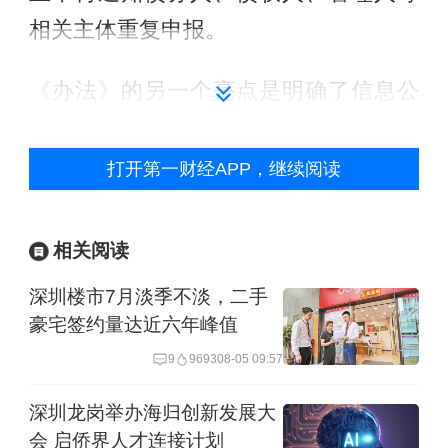
相关主体重复申报。
《办法》的另一个亮点是明确了信息公
示的分类管理机制。个人破产信息的公
示类型，包括主动公示和依申请查询两
打开第一财经APP，继续阅读
种方式。其中，主动公示范围包括债务
人的姓名、证件号码（脱敏处理）、破
相关阅读
产财产分配方案、重整计划、和解协议
深圳楼市7月淡季不淡，二手
的主要内容等。公示期限分为两种，法
豪宅签约量达近六年峰值
院裁定免除债务人未清偿债务的，公示
9
9693
08-05 09:57
期长达8年，而裁定驳回破产申请的、裁
深圳龙岗举办海归创新发展大
定终结破产程序且债务人未进入执行考
会 启侨界人才连接计划