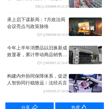
补贴
6
12638
08-05 21:37
承上启下谋新局：7月政治局
会议亮点与政策脉络
7
5663
08-04 13:25
今年上半年消费品以旧换新成
效显著，累计带动商品销售额
1.1万亿元
7
6035
07-22 14:47
构建内外协同保障体系，促进
人智协同行稳致远︱法经兵言
5291
05-27 19:16
分享
热度