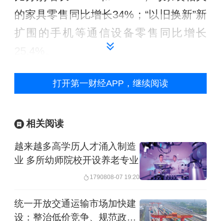
的家具零售同比增长34%；“以旧换新”新
扩围的手机等通信设备零售同比增长
25.4%。
——全国统一大市场建设有序推进。
上
打开第一财经APP，继续阅读
半年，全国省际间销售额占全国企业销
售收入比重为40.7%，较上年同期提高
相关阅读
0.6个百分点，反映省际间贸易联系持续
越来越多高学历人才涌入制造
加深，全国统一大市场建设稳步推进。
业 多所幼师院校开设养老专业
17908
08-07 19:20
举报
统一开放交通运输市场加快建
设：整治低价竞争、规范政府