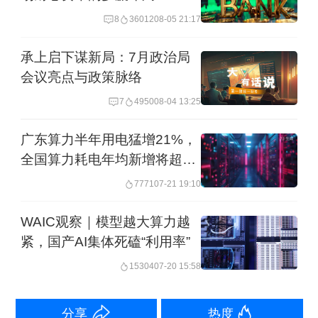
亿元，创历史新高。
8
36012
08-05 21:17
“产权市场已经成为我国非标资本市场助
承上启下谋新局：7月政治局
力资产资源要素优化配置当之无愧的核
会议亮点与政策脉络
心引擎。”中国产权协会党委书记、名誉
7
4950
08-04 13:25
会长夏忠仁表示。
广东算力半年用电猛增21%，
全国算力耗电年均新增将超千
从交易品种来看，我国产权市场已经从
亿度
7771
07-21 19:10
国有资产交易，逐步拓展至覆盖资产股
WAIC观察｜模型越大算力越
权、金融资产、自然资源、环境权、阳
紧，国产AI集体死磕“利用率”
光采购、数据要素等7大类、30多个业务
15304
07-20 15:58
品种等的综合性资产资源要素交易市
场。
分享
热度