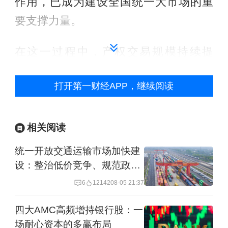
作用，已成为建设全国统一大市场的重
要支撑力量。
在这一过程中，产权交易规模持续提
升，交易品种也拓展至七大类30余项。
打开第一财经APP，继续阅读
数据显示，党的十八大以来，我国产权
市场成交总额总量快速增长。2012年
相关阅读
~2025年14年间累计交易额达到190.52
统一开放交通运输市场加快建
万亿，年均复合增长率高达20.82%。尤
设：整治低价竞争、规范政府
其“十四五”期间，产权市场年交易额均站
补贴
6
12142
08-05 21:37
上20万亿元台阶，累计交易额达到
四大AMC高频增持银行股：一
121.72万亿元，其中2025年达到26.3万
场耐心资本的多赢布局