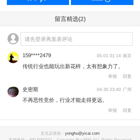
其中，作为国有资产阳光交易的主要平
留言精选
(2)
台，“十四五”期间，央企及地方国企资产
交易项目成交额达6.23万亿元，其中
请先登录再发表评论
2025年达到1.67万亿元，较2024年增长
159****2479
05-01 01:14
南京
31.92%。
传统行业也能玩出新花样，太有想象力了。
举报
回复
此外，知识产权项目“十四五”期间成交额
达到1.14万亿元，其中2025年达3098.03
史密斯
04-30 23:40
广州
不再恶性竞价，行业才能走得更远。
亿元，创历史新高。数据要素交易自
举报
回复
2023年起纳入行业统计以来，三年累计
交易额超268.12亿元。金融资产类成交
意见反馈箱：
yonghu@yicai.com
额“十四五”期间达78.44万亿元，其中
客服热线：400-6060101
Copyright 第一财经 ALL Rights Reserved