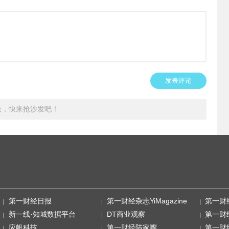
发表评论
论，快来抢沙发吧！
第一财经日报
第一财经杂志YiMagazine
第一财
新一线·知城数据平台
DT商业观察
第一财
应帆科技
第一财经陆家嘴
第一财