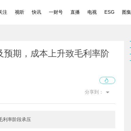
关注
视听
快讯
一财号
直播
电视
ESG
图
及预期，成本上升致毛利率阶
分享到：
毛利率阶段承压