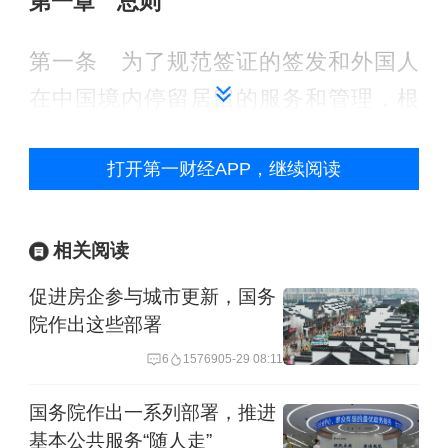
第一章 总则
第一条 为了规范签证的签发和外国人
在中国境内停留居留的服务和管理，根
据《中华人民共和国出境入境管理法》
打开第一财经APP，继续阅读
（以下简称出境入境管理法）制定本条
例。
相关阅读
第二条 国家建立外国人入境出境服务
促进房企参与城市更新，国务
和管理工作协调机制，加强外国人入境
院作出这些部署
出境服务和管理工作的统筹、协调与配
6
15769
05-29 08:11
合。
国务院作出一系列部署，推进
基本公共服务“随人走”
省、自治区、直辖市人民政府可以根据