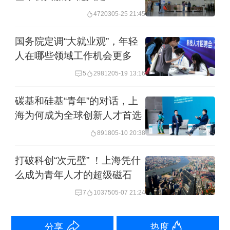
47203
05-25 21:45
需要建立外国人入境出境服务和管理工
作协调机制，加强信息交流与协调配
国务院定调“大就业观”，年轻
合，做好本行政区域的外国人入境出境
人在哪些领域工作机会更多
服务和管理工作。
5
29812
05-19 13:16
碳基和硅基“青年”的对话，上
第三条 公安部应当会同国务院有关部
海为何成为全球创新人才首选
门建立外国人入境出境服务和管理信息
8918
05-10 20:38
平台，实现有关信息的共享。
打破科创“次元壁” ！上海凭什
第四条 在签证签发管理和外国人在中
么成为青年人才的超级磁石
国境内停留居留管理工作中，外交部、
7
10375
05-07 21:24
公安部等国务院部门应当在部门门户网
分享
热度