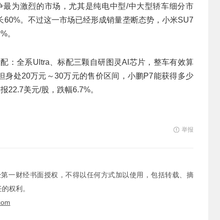
竞争最为激烈的市场，尤其是纯电中型/中大型轿车细分市
增长60%。不过这一市场已经形成销量垄断态势，小米SU7
9%。
：全系Ultra、标配三颗自研图灵AI芯片，整车有效算
。但身处20万元～30万元的售价区间，小鹏P7能获得多少
2.7美元/股，跌幅6.7%。
举报
经第一财经书面授权，不得以任何方式加以使用，包括转载、摘
任的权利。
com