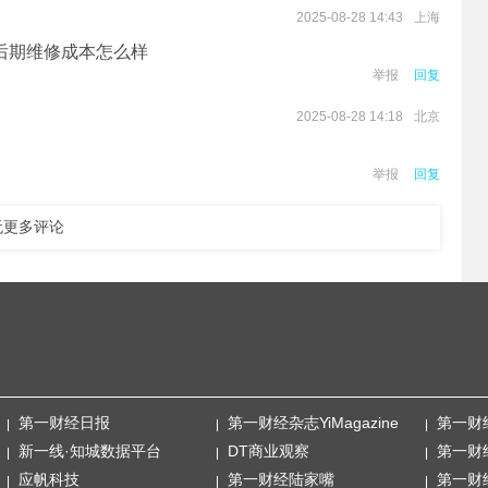
上海
2025-08-28 14:43
后期维修成本怎么样
举报
回复
北京
2025-08-28 14:18
举报
回复
无更多评论
第一财经日报
第一财经杂志YiMagazine
第一财
新一线·知城数据平台
DT商业观察
第一财
应帆科技
第一财经陆家嘴
第一财