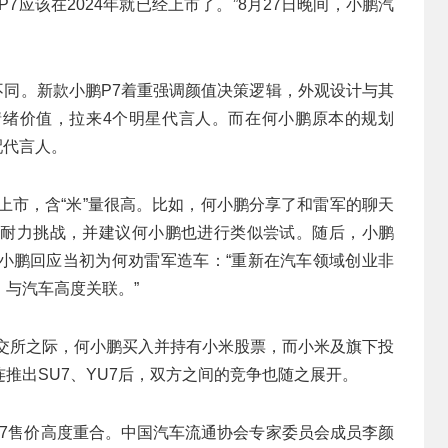
7应该在2024年就已经上市了。”8月27日晚间，小鹏汽
不同。新款小鹏P7着重强调颜值决策逻辑，外观设计与其
绪价值，拉来4个明星代言人。而在何小鹏原本的规划
配代言人。
上市，含“米”量很高。比如，何小鹏分享了和雷军的聊天
小时耐力挑战，并建议何小鹏也进行类似尝试。随后，小鹏
，何小鹏回应当初为何劝雷军造车：“重新在汽车领域创业非
与汽车高度关联。”
港交所之际，何小鹏买入并持有小米股票，而小米及旗下投
推出SU7、YU7后，双方之间的竞争也随之展开。
SU7售价高度重合。中国汽车流通协会专家委员会成员李颜