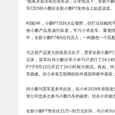
“如果决策没有出现失误，正常情况下，全新小鹏P
车CEO何小鹏在全新小鹏P7发布会上如是说道。
时隔5年，小鹏P7回到大众视野，但打法却截然
他小鹏产品形成代际差，学习小米造车、重视情
中，全新小鹏P7有6位代言人，一种颜色一个匹
与之前产品更大的差异点在于，贯穿全新小鹏P7
记录，雷军向何小鹏分享小米YU7进行了24
P7于8月13日开启了24小时耐力测试。再如
常困难。但小米有互联网的软件基因和硬件基因，
何小鹏与雷军是多年好友，在小米2018年登陆
资公司也多次参与小鹏汽车的融资。但在小米接连
全新小鹏P7售价在21万~30万元区间，与小米