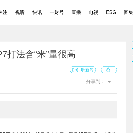
关注
视听
快讯
一财号
直播
电视
ESG
图
7打法含“米”量很高
听新闻
分享到：