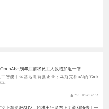
丨OpenAI计划年底前将员工人数增加近一倍
工智能中试基地迎首批企业；马斯克称xAI的“Grok
将推出。
708
03-21 20:34
首次上车硬派SUV，如祺出行发布正面盈利预告｜一