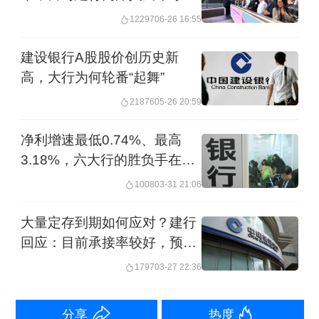
债券指数下月发布
期下降32个基点。 对于后续息差变化趋
12297
06-26 16:55
势，生柳荣说，无论是LPR（贷款市场
建设银行A股股价创历史新
报价利率）下调还是存款利率下调，都
高，大行为何轮番“起舞”
存在滞后影响。由于贷款定价相对快于
21876
05-26 20:59
存款，所以未来还有一定的下行压
净利增速最低0.74%、最高
力。“总体上，净息差下滑幅度会逐季收
3.18%，六大行的胜负手在变
窄，我们有信心通过主动管理，使息差
化
1008
03-31 21:06
继续保持可比同业的领先水平。”生柳荣
大量定存到期如何应对？建行
称。
回应：目前承接率较好，预计
资金继续流向基金等领域
1797
03-27 22:36
9月1日起，个人消费贷款财政贴息政策
将正式实施。张毅说，贷款贴息政策发
分享
热度