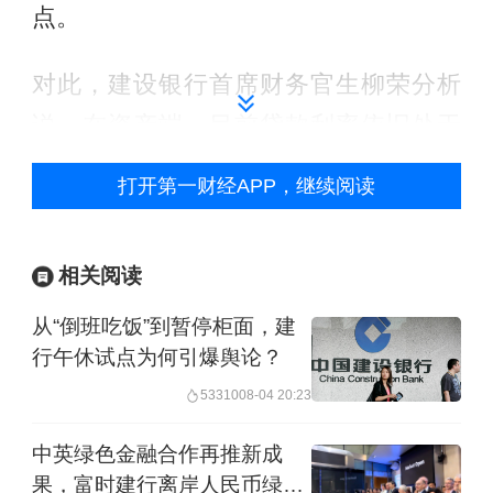
点。
对此，建设银行首席财务官生柳荣分析
说，在资产端，目前贷款利率依旧处于
低位区间，对整个银行业的资产端收益
打开第一财经APP，继续阅读
率产生一定影响。“我们在资产端优化了
配置，控制较低收益资产，加大对收益
相关阅读
较高的贷款和债券投资的力度。”他说。
从“倒班吃饭”到暂停柜面，建
在负债端，生柳荣介绍，建设银行继续
行午休试点为何引爆舆论？
强化管控，特别是控制期限比较长的、
53310
08-04 20:23
付息率比较高的定期存款。中报显示，
中英绿色金融合作再推新成
上半年，存款年化平均成本率较去年同
果，富时建行离岸人民币绿色