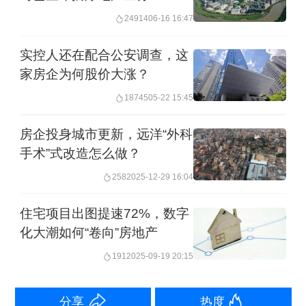
24914
06-16 16:47
对此万通发展表示，标的公司业绩亏
实控人还在配合公安调查，这
损，主要因研发投入高企，在规模化供
家房企为何股价大涨？
货后预计亏损将收窄。“标的公司核心产
18745
05-22 15:45
品已具备商业化条件，预计2025年四季
度可实现批量供货、2026年亏损收窄，
房企投身城市更新，远洋“外科
手术”式改造怎么做？
并在2027年扭亏为盈。”
258
2025-12-29 16:04
万通还披露称，数渡科技的PCIe 5.0交
住宅项目出图提速72%，数字
换芯片，目前处于多家客户导入过程
化大潮如何“卷向”房地产
中，有3家客户签署了小批量采购协议，
191
2025-09-19 20:15
有9家客户基于数渡科技芯片完成制板，
相关客户主要包括服务器整机厂家、互
分享
热度