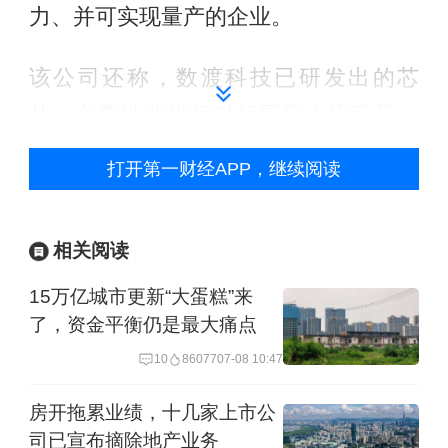
力、并可实现量产的企业。
该公司还称，数渡科技已研发出的芯
片，主要性能指标对标国际主流竞品，
具备解决“卡脖子”技术难题的能力，其所
打开第一财经APP，继续阅读
在的高速互连芯片行业下游应用广泛，
随着人工智能技术发展，高速互连芯片
相关阅读
市场具备高速发展的潜力。
15万亿城市更新“大蛋糕”来
值得注意的是，标的公司目前还未实现
了，资金平衡仍是最大痛点
盈利。今年上半年，数渡科技营业收入
10
86077
07-08 10:47
1628.33万元，归母净利润亏损3598.27
房开拖累业绩，十几家上市公
万元，公司资产总额为3.3亿元。
司已宣布摘除地产业务