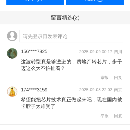
联网厂家、运营商等。
留言精选
(2)
“本次交易完成后，公司将进入增长性
请先登录再发表评论
强、准入门槛高、发展前景确定的集成
电路与AI基础设施产业，”万通发展称，
156****7825
2025-09-09 00:17
四川
从而全面落实转型通信与数字科技的战
这波转型真是够激进的，房地产转芯片，步子
迈这么大不怕扯着？
略。
举报
回复
不过，押注芯片赛道后，万通发展能否
174****3159
2025-09-08 22:02
南京
扭转业绩低迷局面，还需继续观察。
希望能把芯片技术真正做起来吧，现在国内被
卡脖子太难受了
过去三年间，万通发展持续处于亏损状
举报
回复
态，主要收入来源仍是房地产销售、租