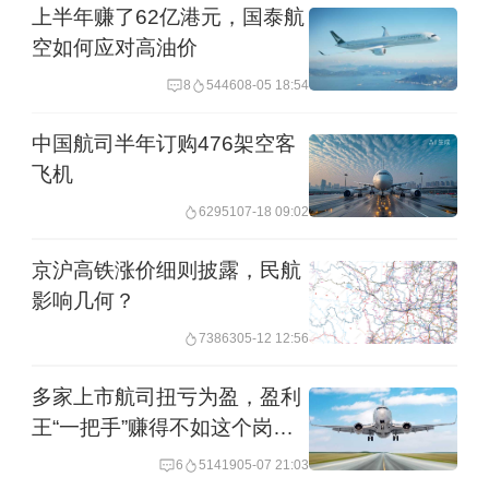
上半年赚了62亿港元，国泰航
空如何应对高油价
8
5446
08-05 18:54
中国航司半年订购476架空客
飞机
62951
07-18 09:02
京沪高铁涨价细则披露，民航
影响几何？
73863
05-12 12:56
多家上市航司扭亏为盈，盈利
王“一把手”赚得不如这个岗位
多
6
51419
05-07 21:03