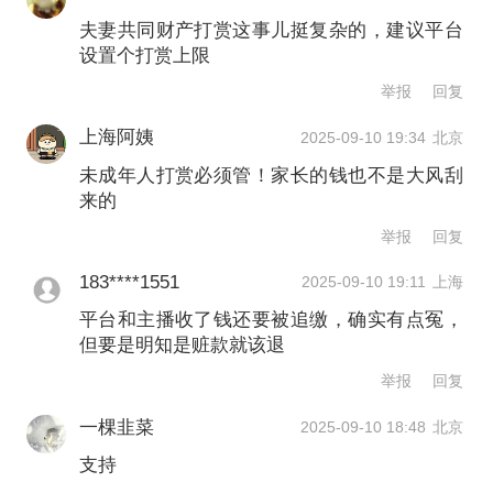
完全完成消费行为，因此充值应为预付
夫妻共同财产打赏这事儿挺复杂的，建议平台
设置个打赏上限
款行为。清华大学法学院长聘副教授、
举报
回复
博士生导师汪洋则认为，用户充值行为
上海阿姨
2025-09-10 19:34
北京
是用户与平台间网络服务合同的组成部
未成年人打赏必须管！家长的钱也不是大风刮
分，打赏行为是用户与主播有偿的网络
来的
服务合同关系，平台仅充当打赏簿记与
举报
回复
绩效结算的桥梁，在此过程中，平台、
183****1551
2025-09-10 19:11
上海
用户与主播通过两两订立协议形成了三
平台和主播收了钱还要被追缴，确实有点冤，
但要是明知是赃款就该退
类独立的法律关系。
举报
回复
关于打赏金额高低是否影响行为性质，
一棵韭菜
2025-09-10 18:48
北京
大家也有不同观点。广东外语外贸大学
支持