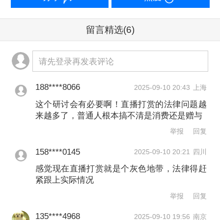
就认为：“隋某在抖音直播平台为用户提
供直播等服务，孙某在接受主播的服务
留言精选
(6)
后，获得精神层次上的愉悦，将抖音币
打赏给隋某，亦是一种消费行为，双方
请先登录再发表评论
之间实际上存在对价给付，即时成立网
188****8066
2025-09-10 20:43
上海
络服务合同关系，同时亦即时履行。”
这个研讨会有必要啊！直播打赏的法律问题越
来越多了，普通人根本搞不清是消费还是赠与
不过，就打赏过程中各阶段行为的性
举报
回复
质，与会者存在不同声音。例如，对于
158****0145
2025-09-10 20:21
四川
用户打赏前在直播平台上的充值行为，
感觉现在直播打赏就是个灰色地带，法律得赶
北京市通州区人民法院刑事审判庭法官
紧跟上实际情况
陶涛认为，用户充值兑换虚拟货币，是
举报
回复
为了进一步享受打赏等服务内容，并未
135****4968
2025-09-10 19:56
南京