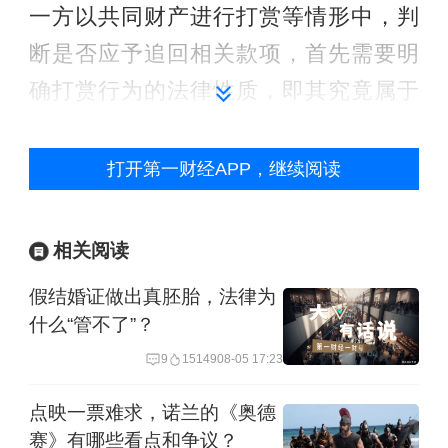
一方以共同财产进行打赏等情形中，判
断是否应予追回相关款项，首先需要明
确打赏行为的法律性质，即其究竟属于
赠与行为还是消费行为。
打开第一财经APP，继续阅读
中国人民大学法学院教授谢望原认为，
人们通常误以为直播打赏是赠与行为，
相关阅读
但实际上这是一种消费行为，因为直播
假结婚证做出真胚胎，法律为
打赏包含了三个法律关系，即用户与直
什么“管不了”？
播平台之间的网络服务合同关系，用户
9
15149
08-05 17:23
和主播间的网络服务合同关系，以及直
播平台与主播之间的合作合同关系。
点映一票难求，诺兰的《奥德
赛》有哪些看点和争议？