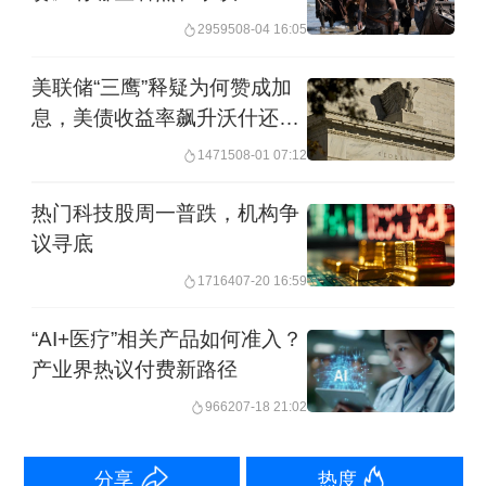
北京理工大学法学院教授、民法典研究
29595
08-04 16:05
中心主任孟强也认为，直播打赏并非附
美联储“三鹰”释疑为何赞成加
义务赠与，而是具有互惠属性的价值交
息，美债收益率飙升沃什还能
换行为。主播提供唱歌跳舞等劳务服务
扛多久？
14715
08-01 07:12
和情绪价值，用户通过打赏获得专属服
热门科技股周一普跌，机构争
务，实现情感满足。因此，用户与直播
议寻底
平台、主播之间服务合同关系成立。
17164
07-20 16:59
目前多数案件中，法院均支持“消费行为
“AI+医疗”相关产品如何准入？
产业界热议付费新路径
说”。最高人民法院司法案例研究院发布
9662
07-18 21:02
的案例《丈夫在抖音上打赏35万元，妻
子能要求女主播返还吗》二审终审判决
分享
热度