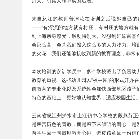
灯人、引路人和坚实的后盾。”
来自怒江的教师普津汝在培训之后说起自己的
——‘有河流的地方就有村庄，有村庄的地方就
到上海亲身感受，触动特别大。没想到汇添富基
会那么高，会为我们投入这么多的人力物力。培
的火花，我们还能够接收到新的教育理念，非常有
本次培训的参训学员中，多个学校派出了负责幼
教育的重视，这些幼儿园以“校中园”的形式开办
前教育的专业化以及系统性会加快西部地区孩子
特色的基础上，更好地认知世界，适应校园生活
云南省怒江州泸水市上江镇中心学校的段燕芬正
是疾言厉色的管教，而是蹲下来倾听的耐心，是
向学生因一句鼓励敞开心扉，调皮孩童因一份信