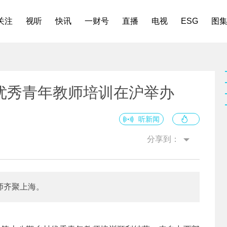
关注
视听
快讯
一财号
直播
电视
ESG
图
村优秀青年教师培训在沪举办
听新闻
分享到：
师齐聚上海。