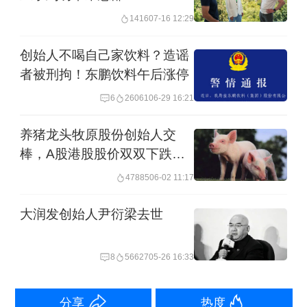
1416
07-16 12:29
对价均为0元，仅通过珠海鑫腾翡持有的
32.71%股权，获得了112万元的对价。
创始人不喝自己家饮料？造谣
者被刑拘！东鹏饮料午后涨停
而创投机构则分走了3.15亿元。如深圳
6
26061
06-29 16:21
君联深运私募股权投资基金合伙企业所
养猪龙头牧原股份创始人交
持9.13%股权，收购对价为8000万元，
棒，A股港股股价双双下跌，
广州华芯盛景创业投资中心所持10.83%
亏损难题待解
47885
06-02 11:17
股权，相应价格为6500万元，南京创世
大润发创始人尹衍梁去世
伙伴二期创业投资合伙企业、杭州鋆昊
臻芯股权投资合伙企业名下2.89%、
8
56627
05-26 16:33
2.7%的股权，收购价格均为3000万元。
分享
热度