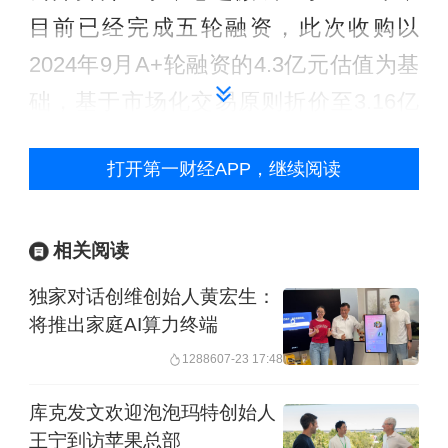
目前已经完成五轮融资，此次收购以
2024年9月A+轮融资的4.3亿元估值为基
础，基于市场化交易原则折价至3.16亿
元，与股东实缴资本总额持平。
打开第一财经APP，继续阅读
芯迈微目前的股东共13家，包括孙滇、
两家员工持股平台，以及多家投资机
相关阅读
构。由于入股时间、价格都不同，此次
独家对话创维创始人黄宏生：
收购采取差异化定价方案。
将推出家庭AI算力终端
12886
07-23 17:48
其中，孙滇几乎0对价退出。孙滇直接持
有的21.8%股权，以及通过员工持股平
库克发文欢迎泡泡玛特创始人
王宁到访苹果总部
台珠海鑫儒熤间接持有的6.05%股权，