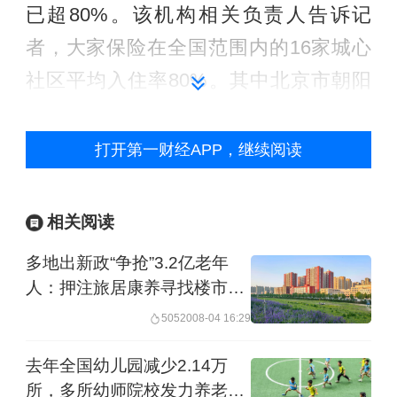
已超80%。该机构相关负责人告诉记
者，大家保险在全国范围内的16家城心
社区平均入住率80%。其中北京市朝阳
区的项目入住率高达95%，凭借入住率
的快速提升，该项目在2023年实现利润
打开第一财经APP，继续阅读
转正。
相关阅读
同样，泰康保险投资建设的上海部分养
多地出新政“争抢”3.2亿老年
老社区项目也因入住率增长，而早于预
人：押注旅居康养寻找楼市新
期实现盈利；以及，中国太保旗下高品
客
50520
08-04 16:29
质养老社区太保家园，截至2025年上半
年已有10个投入运营，其中，南京、上
去年全国幼儿园减少2.14万
所，多所幼师院校发力养老赛
海普陀两家社区入住率超90%。