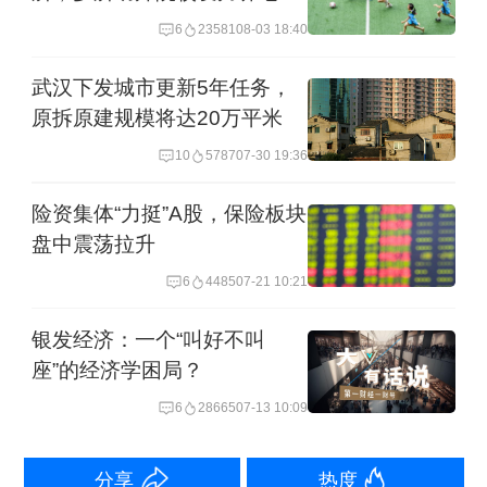
道
6
23581
08-03 18:40
区位优势被相关项目负责人视为入住率
武汉下发城市更新5年任务，
提升的关键。该人士称，“重资产”模式
原拆原建规模将达20万平米
下，险企自主投资、开发并运营社区，
10
5787
07-30 19:36
回报周期虽长，却利于品质统一与品牌
险资集体“力挺”A股，保险板块
沉淀；以租赁为主的“轻资产”则大幅压缩
盘中震荡拉升
前期投入，聚焦“重服务”输出。眼下，险
6
4485
07-21 10:21
资正以“轻重并举”策略抢占地铁沿线的市
银发经济：一个“叫好不叫
区稀缺地块，用区位换流量，用流量换
座”的经济学困局？
融资。
6
28665
07-13 10:09
多家险企养老社区相关负责人也提到，
分享
热度