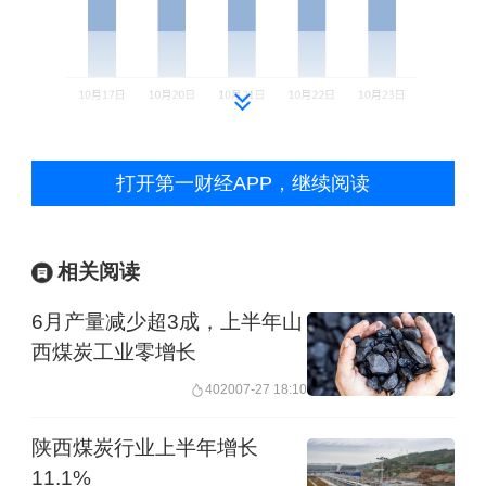
【资金流向】
打开第一财经APP，继续阅读
主力资金全天净流入煤炭、能源金属、
相关阅读
传媒等板块，净流出半导体、通信、专
6月产量减少超3成，上半年山
用设备等板块。
西煤炭工业零增长
具体到个股来看，中国核建、德明利、
4020
07-27 18:10
胜宏科技获净流入6.66亿元、6.31亿
陕西煤炭行业上半年增长
元、6.11亿元。
11.1%