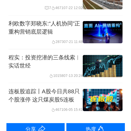
7
4671
07-22 12:02
净流出方面，中兴通讯、工业富联、新
利欧数字郑晓东:“人机协同”正
易盛遭抛售9.47亿元、7.27亿元、6.41亿
重构营销底层逻辑
元。
2873
07-21 11:48
【机构观点】
程实：投资挖潜的三条线索︱
实话世经
国都证券：
沪指大盘预期或在3700至
10158
07-13 20:24
3900区间震荡，短期有“高低切”的迹
连板股追踪丨A股今日共88只
象，当前弱势格局下积极防御策略更加
个股涨停 这只煤炭股5连板
有效，关注金融、煤炭、新消费及红利
4671
06-05 15:41
板块方向。
分享
热度