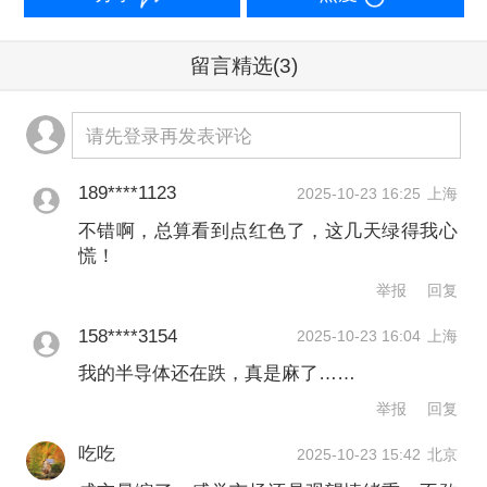
东莞证券：
三季报业绩将验证新动能景
气优势，市场聚焦景气线索，景气优势
留言精选
(3)
或将再度成为市场核心。
请先登录再发表评论
举报
文章作者
189****1123
2025-10-23 16:25
上海
一财资讯
不错啊，总算看到点红色了，这几天绿得我心
慌！
举报
回复
第一财经广告合作，
请点击这里
此内容为第一财经原创，著作权归第一财经所有。未经第一财
158****3154
2025-10-23 16:04
上海
经书面授权，不得以任何方式加以使用，包括转载、摘编、复
我的半导体还在跌，真是麻了……
制或建立镜像。第一财经保留追究侵权者法律责任的权利。
如需获得授权请联系第一财经版权部：
举报
回复
banquan@yicai.com
吃吃
2025-10-23 15:42
北京