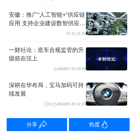
会各会员企业正与零部件厂商紧密协
安徽：推广“人工智能+”供应链
作，共同应对此事。该制造商生产的芯
应用 支持企业建设数智供应链
片是用于电子控制单元等产品的重要零
控制塔
07-31 11:40
部件，协会认识到此事将对各会员企业
一财社论：造车合规监管的升
的全球生产造成严重影响。
级箭在弦上
8484
07-20 20:39
根据目前的行业信息，该制造商预计为
闻泰科技安世半导体。
深耕在华布局，宝马加码可持
续发展
此前10月16日，欧洲汽车制造商协会
11
8949
06-30 22:20
（ACEA）预警称，若围绕安世半导体
的贸易及知识产权纠纷未能迅速解决，
分享
热度
欧洲车企的生产可能面临中断。此外，