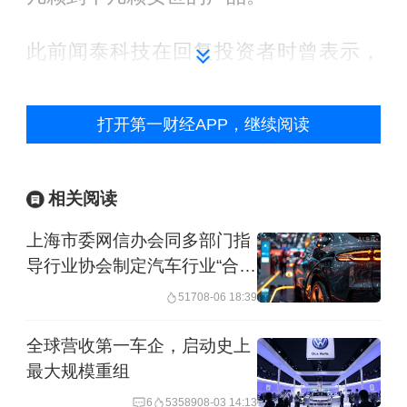
此前闻泰科技在回复投资者时曾表示，
汽油车时代，全球汽车单车平均应用公
司芯片约400颗，在当时电动车已有客户
打开第一财经APP，继续阅读
的案例中，单车最高应用接近1000颗。
相关阅读
大众汽车并非个例，欧美和日本的汽车
行业都受到挑战。
上海市委网信办会同多部门指
导行业协会制定汽车行业“合规
公约”
日本汽车工业协会10月23日也发布公告
517
08-06 18:39
称，经确认，已收到荷兰零部件厂商发
全球营收第一车企，启动史上
来的通知，来自荷兰半导体制造商的产
最大规模重组
品存在无法保证交付的可能性。目前协
6
53589
08-03 14:13