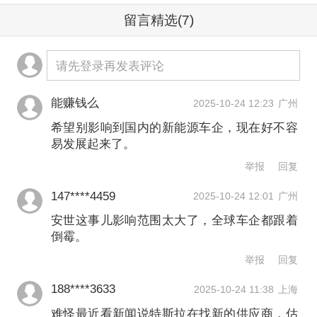
留言精选
(7)
美国汽车行业组织美国汽车创新联盟也
表达了类似担忧。
请先登录再发表评论
10月23日，安世半导体（中国）官微发
能赚钱么
2025-10-24 12:23
广州
布声明，针对荷兰总部单方面免去张秋
希望别影响到国内的新能源车企，现在好不容
明全球销售与市场副总裁职务一事，明
易发展起来了。
举报
回复
确指出该决定在中国境内无法律效力，
并同时强调，安世中国业务运营正常，
147****4459
2025-10-24 12:01
广州
安世这事儿影响范围太大了，全球车企都跟着
所有业务、生产及合作均在法律框架下
倒霉。
有序进行，不受外部单方面决定影响。
举报
回复
188****3633
2025-10-24 11:38
上海
难怪最近看新闻说特斯拉在找新的供应商，估