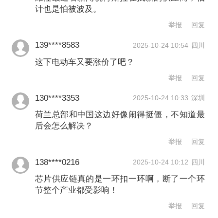
举报
计也是怕被波及。
文章作者
举报
回复
139****8583
2025-10-24 10:54
四川
葛慧
这下电动车又要涨价了吧？
举报
回复
第一财经广告合作，
请点击这里
此内容为第一财经原创，著作权归第一财经所有。未经第一财
130****3353
2025-10-24 10:33
深圳
经书面授权，不得以任何方式加以使用，包括转载、摘编、复
制或建立镜像。第一财经保留追究侵权者法律责任的权利。
荷兰总部和中国这边好像闹得挺僵，不知道最
如需获得授权请联系第一财经版权部：
后会怎么解决？
banquan@yicai.com
举报
回复
138****0216
2025-10-24 10:12
四川
芯片供应链真的是一环扣一环啊，断了一个环
节整个产业都受影响！
举报
回复