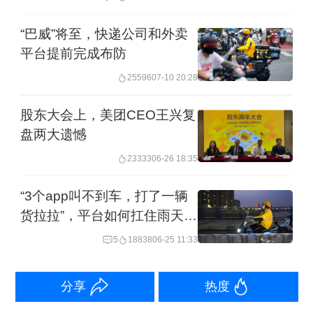
礼腾对第一财经记者表示，“京东点评”是
京东在本地生活服务领域的重要布局，
“巴威”将至，快递公司和外卖
平台提前完成布防
核心意图在于构建“内容种草+即时消
25596
07-10 20:28
费”的闭环生态。同时也是应对美团、阿
里等平台竞争的战略防御。
股东大会上，美团CEO王兴复
盘两大遗憾
此时京东入局，或意味着外卖旺季下的
23333
06-26 18:35
暗战一触即发。陈礼腾表示，从功能
“3个app叫不到车，打了一辆
看，点评业务可以为即时零售导流并提
货拉拉”，平台如何扛住雨天大
供决策依据。即用户通过点评内容产生
考？
5
18838
06-25 11:33
即时需求，可直接跳转至平台完成下
单，缩短消费链路。用户真实消费后的
分享
热度
评价进一步丰富点评内容，形成“体验-评