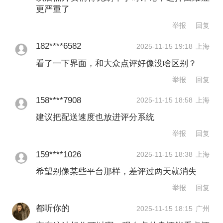
退潮，效率战升级。经历年中补贴大战
更严重了
与监管部门介入后，平台转向技术驱动
举报
回复
的理性竞争，竞争焦点从订单数量转向
182****6582
2025-11-15 19:18
上海
质量：行业关注用户留存率与客单价。
看了一下界面，和大众点评好像没啥区别？
此外，全品类渗透加速。因此，冬季
举报
回复
的“旺季竞争”更体现为暗战——平台通过
158****7908
2025-11-15 18:58
上海
技术、效率与品类拓展争夺份额，而非
建议把配送速度也放进评分系统
表面化的价格厮杀，理性竞争成为主旋
举报
回复
律。
159****1026
2025-11-15 18:38
上海
希望别像某些平台那样，差评过两天就消失
举报
文章作者
举报
回复
都听你的
2025-11-15 18:15
广州
陆涵之