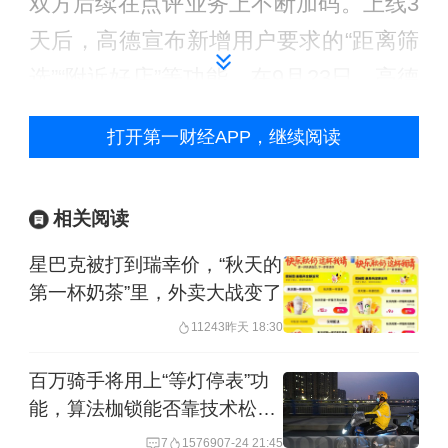
双方后续在点评业务上不断加码。上线3
天后，高德宣布新增用户要求的“距离筛
选”“附近好店”等功能。在9月23日，高德
宣布所有餐饮商家入驻高德免一年入驻
打开第一财经APP，继续阅读
年费，后续表示3天内收到了15万餐饮商
家的咨询。
相关阅读
大众点评也不甘示弱。11月5日，大众点
星巴克被打到瑞幸价，“秋天的
评宣布，未来5年将追加至少30亿资金，
第一杯奶茶”里，外卖大战变了
升级“本地生活信息基建”。
11243
昨天 18:30
百万骑手将用上“等灯停表”功
对于京东此时上线京东点评，网经社电
能，算法枷锁能否靠技术松
子商务研究中心生活服务电商分析师陈
绑？
7
15769
07-24 21:45