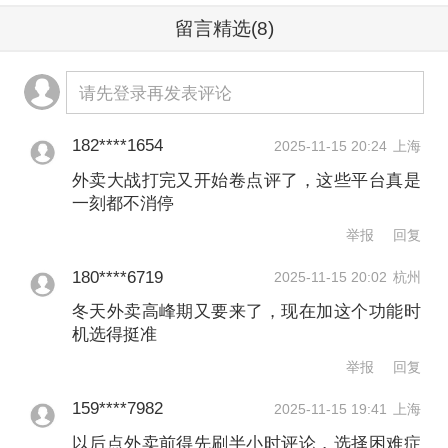
留言精选
(8)
价-再消费”的正向循环，增强平台权威
性。以点评为例，在2024年，消费者就
请先登录再发表评论
在大众点评发布了近4亿条评价。
182****1654
2025-11-15 20:24
上海
从时间节点看，几家平台在夏季外卖旺
外卖大战打完又开始卷点评了，这些平台真是
季进行了激烈的补贴竞争，在秋季逐渐
一刻都不消停
偃旗息鼓。即将进入冬季，各家动作又
举报
回复
多了起来。
180****6719
2025-11-15 20:02
杭州
冬天外卖高峰期又要来了，现在加这个功能时
陈礼腾表示，冬季作为传统外卖旺季，
机选得挺准
举报
回复
需求激增可能引发平台竞争加剧。2025
年的市场格局已呈现出新特征：补贴战
159****7982
2025-11-15 19:41
上海
以后点外卖前得先刷半小时评论，选择困难症