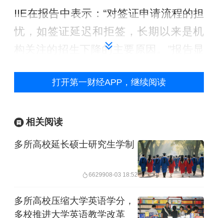
IIE在报告中表示：“对签证申请流程的担
忧，如签证延迟和拒签，长期以来是机
构关注的招生下降的主要原因。”报告显
示，在报告入学人数下降的美国院校
打开第一财经APP，继续阅读
中，96%的院校表示签证申请方面的顾
虑是主要影响因素，去年该数据为
85%。
相关阅读
多所高校延长硕士研究生学制
报告还称：“机构反映，学生对在美国感
到不受欢迎（67%）或对更广泛的社会
66299
08-03 18:52
和政治环境（64%）的担忧可能影响了
多所高校压缩大学英语学分，
新入学人数。”
多校推进大学英语教学改革