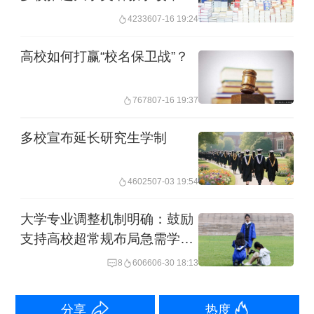
42336
07-16 19:24
美国政府今年在高等教育领域采取了一
系列争议性措施，包括打击校园中的反
高校如何打赢“校名保卫战”？
犹太主义行为、限制国际学生以及削减
联邦资金。H1-B签证政策的调整也让希
7678
07-16 19:37
望毕业后在美工作的国际学生面临极大
多校宣布延长研究生学制
的不确定性。
46025
07-03 19:54
上个月，特朗普政府还提出一份名为 “高
大学专业调整机制明确：鼓励
等教育学术卓越契约”的备忘录，要求高
支持高校超常规布局急需学科
校签署该协议以换取联邦资金的优先
专业
8
6066
06-30 18:13
权，其中就包括要求高校限制外国学生
比例不超过15%，且来自同一个国家的
分享
热度