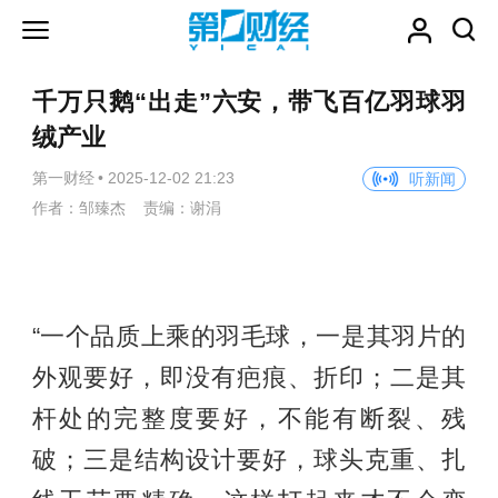
千万只鹅“出走”六安，带飞百亿羽球羽
绒产业
第一财经
•
2025-12-02 21:23
听新闻
作者：邹臻杰 责编：谢涓
“一个品质上乘的羽毛球，一是其羽片的
外观要好，即没有疤痕、折印；二是其
杆处的完整度要好，不能有断裂、残
破；三是结构设计要好，球头克重、扎