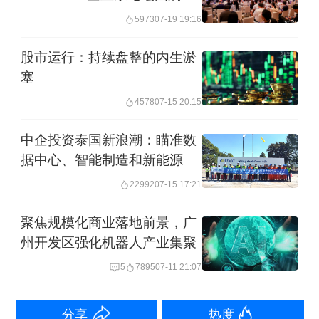
从农家收购家禽羽毛，还要追溯到上世
幕
5973
07-19 19:16
纪80年代；随着工艺、技术的不断精
进，如今，六安的裕安、金安、舒城等
股市运行：持续盘整的内生淤
塞
地，早已经成为了羽绒、羽球的生产“大
4578
07-15 20:15
县”，在贡献产值的同时带动就业岗位。
中企投资泰国新浪潮：瞄准数
具体来说，羽绒会在处理后以原料的形
据中心、智能制造和新能源
态供应一些羽绒服和羽绒被厂家，羽球
22992
07-15 17:21
则以羽片、整球的方式提供给国际羽毛
聚焦规模化商业落地前景，广
球品牌。数据显示，2024年，六安全市
州开发区强化机器人产业集聚
鹅饲养量1800余万只（“十四五”时期的
5
7895
07-11 21:07
增幅接近50%），鹅羽绒、羽毛供应量
约4190吨，综合产值超189亿元。
分享
热度