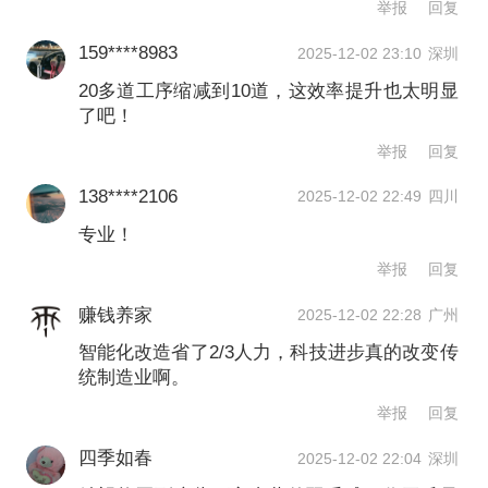
举报
回复
由于代工了多个型号的羽球，厂里还逐
159****8983
2025-12-02 23:10
深圳
步投放了智慧化、数字化的切片、拣片
20多道工序缩减到10道，这效率提升也太明显
了吧！
设备。比如，厂里有48组（台）正在运
举报
回复
行的切片设备，可以在设定的参数下自
138****2106
2025-12-02 22:49
四川
动分选出羽毛的等级，提升了羽毛品质
专业！
的稳定性，也节省了2/3的人力成本，厂
举报
回复
里还在与高校一同研发AI技术下的智能
赚钱养家
2025-12-02 22:28
广州
分选系统。再如，拣片设备则可以一边
智能化改造省了2/3人力，科技进步真的改变传
分拣出不同型号的羽毛球片，一边在屏
统制造业啊。
幕上展示羽毛球片长度、大小，精确到
举报
回复
毫米，“这是一项结合了老师傅经验与智
四季如春
2025-12-02 22:04
深圳
能系统的工作”。