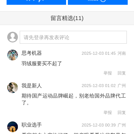
六安白鹅供不应求
留言精选
(11)
随着养殖和制造工艺的提升，六安的羽
请先登录再发表评论
球、羽绒企业的全链条发展不断壮大。
思考机器
2025-12-03 01:45
河南
杨讯芳告诉记者，20多年来，随着生产
羽绒服要买不起了
技术和工艺不断改进，羽毛球制作周期
举报
回复
已从原先的约50道工序减少到约10道。
我是新人
2025-12-03 01:02
广州
2012年以前，厂里一直为尤尼克斯生产
期待国产运动品牌崛起，别老给国外品牌代工
了。
供应“羽毛球片”，由于质量精良且几乎没
举报
回复
有废片，客户方逐步将“整球”的订单也放
职业选手
2025-12-03 00:39
广州
到厂里。如今，从羽毛原料、球头、捆