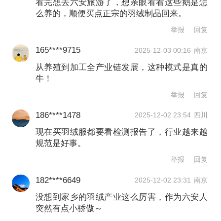
看完想去六安旅游了，想亲眼看看这些鹅是怎
线到浇水等都在厂里形成了筛选制造的
么养的，顺便买点正宗的羽绒制品回来。
完整链条。
举报
回复
165****9715
2025-12-03 00:16
南京
从养殖到加工全产业链发展，这种模式是真的
牛！
举报
回复
186****1478
2025-12-02 23:54
四川
现在买羽绒服都要看检测报告了，行业越来越
规范是好事。
举报
回复
182****6649
2025-12-02 23:31
南京
图为宇翔公司厂房内不同羽毛球片的智能分拣。邹
没想到家乡的羽绒产业这么厉害，作为六安人
突然有点小骄傲～
臻杰/摄