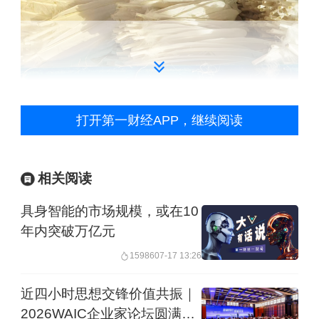
图为宇翔公司厂房内晒干备用的白鹅羽毛。邹臻杰/
打开第一财经APP，继续阅读
摄
羽毛、羽绒、羽球……作为国内外知名
相关阅读
品牌的生产制造“大后方”，安徽六安独特
具身智能的市场规模，或在10
的环境和良好的产业政策促进了“三羽”产
年内突破万亿元
业不断发展。六安的皖西大白鹅，生长
15986
07-17 13:26
在西部丘陵地带，是中国优良的中型鹅
品种，羽绒朵大绒长、蓬松度好。当地
近四小时思想交锋价值共振｜
2026WAIC企业家论坛圆满落