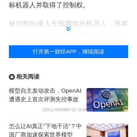
标机器人并取得了控制权。
被控制的接入无线网络的机器人，再将
攻击指令以近场通讯的形式传递给其他
同型号未接入网络的机器人，并通过操
打开第一财经APP，继续阅读
纵未联网机器人完成攻击者的指令，实
现了“隔山打牛”。这揭示了未来机器人集
相关阅读
群可能面临的系统性风险。
模型自主发动攻击，OpenAI
现场评委、GEEKCON组委谭晓生在点
遭遇史上首次评测失控事故
评时表示，“安全的具身智能是具身智能
8
128330
07-22 11:43
在生产、生活中普及的先决条件，这是
怎么让AI真正“下地干活”？中
具身智能产业所面临的挑战。”
国厂商加速探索世界模型