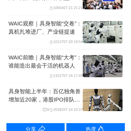
10654
07-21 21:21
他告诉第一财经记者，攻防的对抗是永
WAIC观察｜具身智能“交卷”：
无止境的，最重要的是新技术创业公司
真机扎堆进厂、产业链提速
需要有安全意识，要从软硬件设计就开
10127
07-20 19:54
始考虑安全机制。以具身智能为例，传
感器、通信协议、大模型提示词防止恶
WAIC前瞻｜具身智能“大考”：
谁能造出最会干活的机器人
意注入都需要特别关注。
13227
07-16 17:45
尽管人们认同安全必须内生于设计，而
具身智能上半年：百亿独角兽
非事后补丁，然而现实令人忧心。浙江
增加近20家，港股IPO排队火
大学求是特聘教授杜跃进看到的现状
热
9
35392
07-14 10:37
是：企业在向别人论证自己的公司“数据
安全够好”时，多数在进行概念堆砌，少
分享
热度