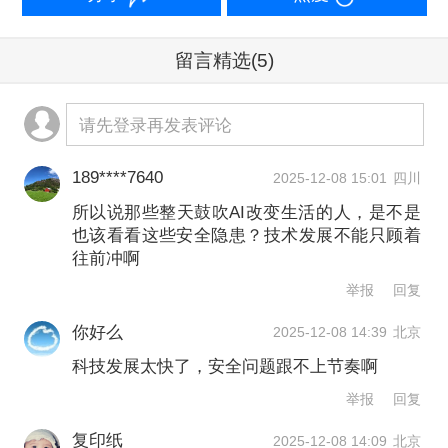
数会提到标准或法律，极个别会提到认
留言精选
(5)
证。“我们需要一个很好的合作心态，定
制相应的演练。在网络安全行业，经验
请先登录再发表评论
非常重要。”
189****7640
2025-12-08 15:01
四川
显然，当技术已能操控未联网的物理实
所以说那些整天鼓吹AI改变生活的人，是不是
也该看看这些安全隐患？技术发展不能只顾着
体，安全若还停留在“交材料、过检查”的
往前冲啊
层面，无异于在数字战场上“裸奔”。
举报
回复
你好么
2025-12-08 14:39
北京
工具越多，防线越弱？
科技发展太快了，安全问题跟不上节奏啊
过去，企业安全建设一度走了一条“头痛
举报
回复
医头”的路：发现漏洞就买一个工具，遇
复印纸
2025-12-08 14:09
北京