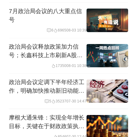
下降，可能实施降准降息一至两次；“稳
7月政治局会议的八大重点信
号
中求进、提质增效”“提升宏观经济治理效
6
6965
08-03 10:39
能”“加大逆周期和跨周期调节力度”等表
述，显示宏观政策积极发力的同时，更
政治局会议释放政策加力信
号；长鑫科技上市刷新A股纪
加注重中长期增长的质量和效益。
录｜一周热点回顾
17350
08-01 10:38
CPI同比升至20个月新高
政治局会议定调下半年经济工
作，明确加快推动新旧动能转
国家统计局10日发布的数据显示，随着
换
5
35237
07-30 14:47
扩内需政策持续落地见效，居民消费持
续恢复，11月居民消费价格指数
摩根大通朱锋：实现全年增长
目标，关键在于财政政策执行
（CPI）同比上涨0.7%，为2024年3月份
提速
8546
07-30 12:44