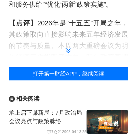
和服务供给”“优化‘两新’政策实施”。
【点评】
2026年是“十五五”开局之年，
其政策取向直接影响未来五年经济发展
的节奏与质量。本周两大重磅会议为明
年经济工作指明了方向。明年政策基调
将更为积极，重点解决经济运行中的结
打开第一财经APP，继续阅读
构性矛盾，通过更加精准有效的政策组
合拳，激发经济增长新动能。具体来
相关阅读
说，会议提出实施更加积极的财政政
承上启下谋新局：7月政治局
策，意味着必要的财政赤字、债务总规
会议亮点与政策脉络
模和支出总量；适度宽松的宽松政策，
7
2129
08-04 13:25
预计明年存款利率和政策利率将进一步