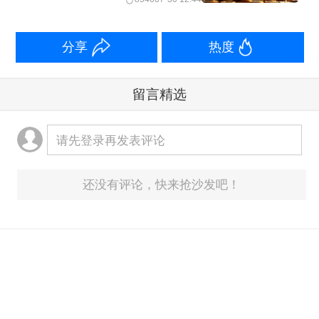
以来最高，核心CPI同比涨幅连续3个月
保持在1%以上。
分享
热度
食品是拉动11月CPI同比涨幅扩大的主
留言精选
要因素。11月食品价格由上月下降2.9%
转为上涨0.2%，对CPI同比的影响由上
请先登录再发表评论
月下拉0.54个百分点转为上拉0.04个百
分点。其中，鲜菜价格由上月同比下降
还没有评论，快来抢沙发吧！
7.3%转为上涨14.5%，为连续下降9个月
后首次转涨，对CPI同比的上拉影响比上
月增加约0.49个百分点。
受国内部分行业供需结构优化、国际大
意见反馈箱：
yonghu@yicai.com