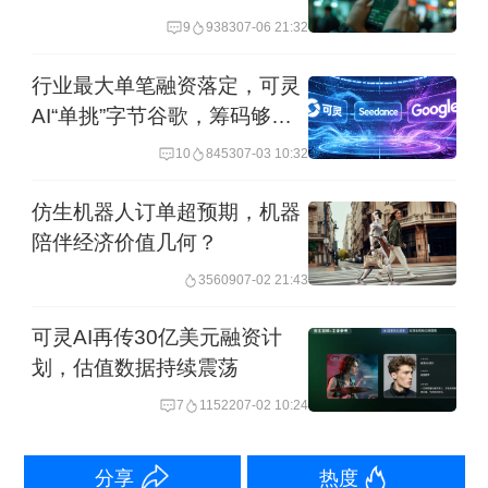
9
9383
07-06 21:32
本地行业监管，而小红书方面也应该与
重点旅游地区建立常态化沟通机制。
行业最大单笔融资落定，可灵
AI“单挑”字节谷歌，筹码够
闻泰科技
1
月将借听证会维权
吗？
10
8453
07-03 10:32
闻泰科技于
12
月
26
日下午召开
2025
年第
仿生机器人订单超预期，机器
陪伴经济价值几何？
五次临时股东会，董事长杨沐谈到了关
35609
07-02 21:43
于子公司安世半导体控制权风波的相关
进展。闻泰科技方面向记者透露，相关
可灵AI再传30亿美元融资计
划，估值数据持续震荡
内容包括，公司将在
2026
年
1
月借助第二
7
11522
07-02 10:24
次听证会，重申立场并积极维权。此
外，闻泰科技最新表态，已于
10
月
15
日
分享
热度