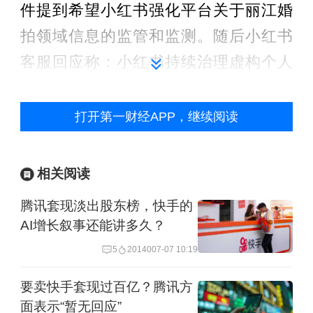
件提到希望小红书强化平台关于丽江婚
拍领域信息的监管和监测。随后小红书
客服回应称：小红书持续治理虚构个人
经历、夸大不实等违规内容。目前，平
台设有多个受理举报及侵权的公开渠
打开第一财经APP，继续阅读
道，商家可以对存在争议的笔记内容进
行举报并提交证据材料，若确认内容存
相关阅读
在违规行为，平台会尽快处理。
腾讯套现淡出股东榜，快手的
AI增长叙事还能讲多久？
点评：有行业人士认为，婚纱拍摄行业
5
20140
07-07 10:19
具有特殊性，作为高客单价、高情感预
期的服务，很容易产生期望落差引发纠
要卖快手套现过百亿？腾讯方
面表示“暂无回应”
纷。文旅部门除了向平台喊话同时强化