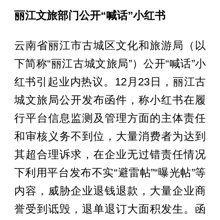
丽江文旅部门公开
“
喊话
”
小红书
云南省丽江市古城区文化和旅游局（以
下简称
“
丽江古城文旅局
”
）公开
“
喊话
”
小
红书引起业内热议。
12
月
23
日，丽江古
城文旅局公开发布函件，称小红书在履
行平台信息监测及管理方面的主体责任
和审核义务不到位，大量消费者为达到
其超合理诉求，在企业无过错责任情况
下利用平台发布不实
“
避雷帖
”“
曝光帖
”
等
内容，威胁企业退钱退款，大量企业商
誉受到诋毁，退单退订大面积发生。函