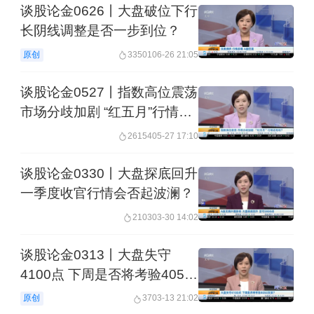
谈股论金0626丨大盘破位下行
长阴线调整是否一步到位？
原创
33501
06-26 21:05
谈股论金0527丨指数高位震荡
市场分歧加剧 “红五月”行情还
有吗？
26154
05-27 17:10
谈股论金0330丨大盘探底回升
一季度收官行情会否起波澜？
2103
03-30 14:02
谈股论金0313丨大盘失守
4100点 下周是否将考验4050
支撑？
原创
37
03-13 21:02