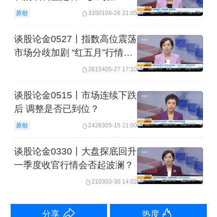
原创
33501
06-26 21:05
谈股论金0527丨指数高位震荡
市场分歧加剧 “红五月”行情还
有吗？
26154
05-27 17:10
谈股论金0515丨市场连续下跌
后 调整是否已到位？
原创
24263
05-15 21:00
谈股论金0330丨大盘探底回升
一季度收官行情会否起波澜？
2103
03-30 14:02
分享
热度