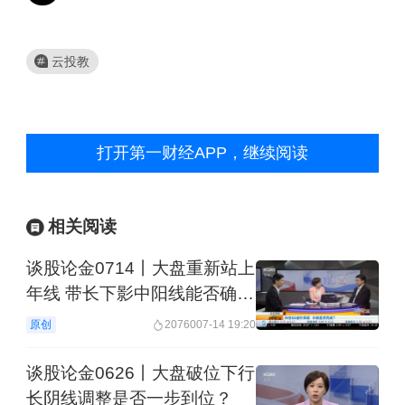
云投教
打开第一财经APP，继续阅读
相关阅读
谈股论金0714丨大盘重新站上
年线 带长下影中阳线能否确认
止跌？
原创
20760
07-14 19:20
谈股论金0626丨大盘破位下行
长阴线调整是否一步到位？