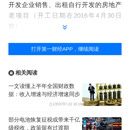
开发企业销售、出租自行开发的房地产
老项目（开工日期在2016年4月30日
前）。
上述规定跟此前财政部、税务总局出台
打开第一财经APP，继续阅读
的《营业税改征增值税试点有关事项的
规定》一致。
相关阅读
上海财经大学公共政策与治理研究院院
一文读懂上半年全国财政数
长田志伟告诉第一财经，上述不动产租
据：收入增速与经济增速同步
赁、销售项目之所以给予5%征收率优惠
13537
07-22 16:18
政策，主要是房地产等行业在2016年4月
部分电池恢复征税或带来千亿
30日之前缴纳营业税，而从5月1日开始
级税收，政策留有过渡期