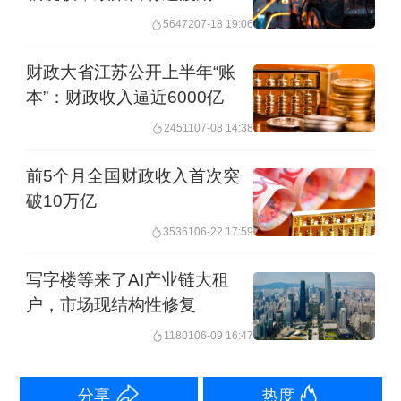
营业税全面改为增值税，所以对营改增
56472
07-18 19:06
之前的老项目给予这一5%征收率优惠政
财政大省江苏公开上半年“账
策，毕竟这些项目当年投资时不能抵扣
本”：财政收入逼近6000亿
进项税额，如果按照增值税一般纳税人
24511
07-08 14:38
计征办法征税，这些项目可能会因此亏
前5个月全国财政收入首次突
损，因此让这些项目可以选择按照5%征
破10万亿
收率来简易计税。
35361
06-22 17:59
目前增值税有两种计税方式。一种是针
写字楼等来了AI产业链大租
户，市场现结构性修复
对增值税一般纳税人，按照一般计税方
11801
06-09 16:47
法，通过销项税额抵扣进项税额计算应
纳税额的方式，计算缴纳增值税，按规
分享
热度