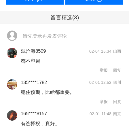
定适用6%、9%和13%增值税税率。而
针对增值税小规模纳税人（年应征增值
留言精选
(3)
税销售额未超过500万元的纳税人），可
以按照销售额和征收率计算应纳税额的
请先登录再发表评论
简易计税方法，计算缴纳增值税，目前
观沧海8509
02-04 15:34
山西
法定征收率为3%。
都不容易
举报
回复
上海交通大学财税法研究中心副主任王
135****1782
桦宇告诉第一财经，此次对上述不动产
02-01 12:52
四川
稳住预期，比啥都重要。
租赁、销售保留5%征收率，可以从政策
举报
回复
稳定性、方案过渡性和技术可选性来理
165****8157
02-01 11:48
南京
解。
有选择权，真好。