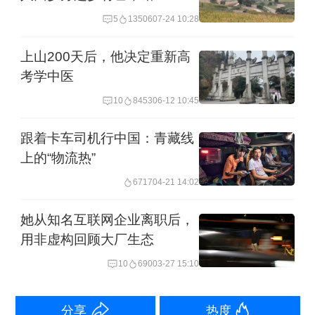
桑迪·科米托准备好了。新年第一天，日
5
13506
07-24 10:28
出前一小时，他独自坐在亚利桑那州诺
上山200天后，他决定重新高
加莱斯市一家通宵营业的丹尼连锁餐厅
考学中医
里，点了火腿煎蛋，凝视着窗外的一片
10
8453
06-12 10:45
漆黑。
跟着卡车司机行中国：青藏线
上的“物流热”
他认识的一些同龄男人，有的渴望换个
6717
04-21 14:02
新老婆，有的想着买辆保时捷，甚至游
艇。科米托对这些都没兴趣。
她从知名互联网企业离职后，
用非虚构回顾大厂生态
他只想观鸟。
10
690
03-27 15:10
未来一年里，他将全身心投入唯一的目
分享
热度