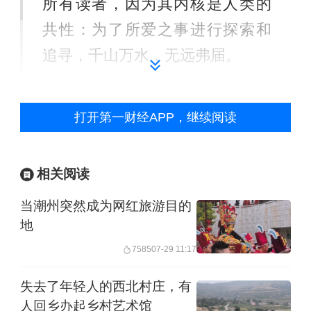
所有读者，因为其内核是人类的
共性：为了所爱之事进行探索和
追寻，千山万水，无远弗届。
经出版社授权，第一财经节选书
打开第一财经APP，继续阅读
中部分篇章，以飨读者。
相关阅读
1998年1月1日
当潮州突然成为网红旅游目的
地
桑迪·科米托（Sandy Komi
7585
07-29 11:17
to）
失去了年轻人的西北村庄，有
人回乡办起乡村艺术馆