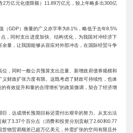
万亿元化债限额）11.89万亿元，较上年略多出300亿
（GDP）衡量的广义赤字率为8.1%，略低于去年8.5%
百分点，同时支出进度加快、结构优化，为我国对冲经济下
富余量，让我国能够从容应对外部冲击，在国际经贸斗争
高位，同时一般公共预算支出总量、新增政府债券规模和
广义财政扩张力度有限。这既考虑了财政可持续性，也体
现质的有效提升和量的合理增长”的政策微调，契合了经济增
艰巨，达成增长预期目标还需付出艰辛的努力。从支出法
了3.37个百分点（消费和投资分别贡献了2.60和0.77
我国货物贸易顺差已超万亿美元，外需扩张的空间有限且外