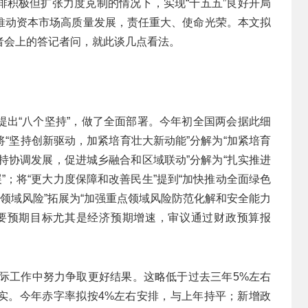
排积极但扩张力度克制的情况下，实现“十五五”良好开局
推动资本市场高质量发展，责任重大、使命光荣。本文拟
者会上的答记者问，就此谈几点看法。
提出“八个坚持”，做了全面部署。今年初全国两会据此细
“坚持创新驱动，加紧培育壮大新动能”分解为“加紧培育
坚持协调发展，促进城乡融合和区域联动”分解为“扎实推进
”；将“更大力度保障和改善民生”提到“加快推动全面绿色
点领域风险”拓展为“加强重点领域风险防范化解和安全能力
要预期目标尤其是经济预期增速，审议通过财政预算报
在实际工作中努力争取更好结果。这略低于过去三年5%左右
实。今年赤字率拟按4%左右安排，与上年持平；新增政