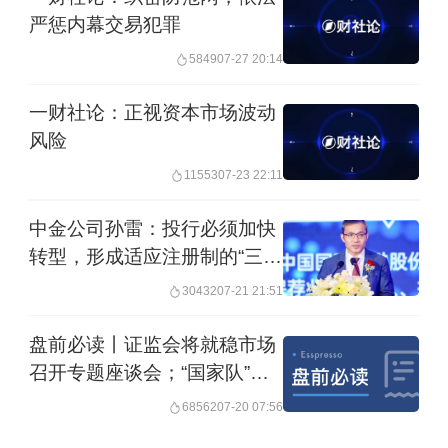
严惩内幕交易犯罪
场平稳健康发展。
5849
07-27 20:14
第四，增进知识产权收入。
鼓励科研人
一财社论：正视资本市场波动
员、文艺工作者等通过专利、版权等知
风险
识产权转让或入股获得收益，激发全社
11553
07-23 22:11
会创新创造活力。
中金公司孙雷：投行必须加快
转型，形成适应注册制的“三大
第五，以健全的法治环境、稳定的市场
核心能力”｜科创资本论
30432
07-21 21:51
预期和审慎的监管体系作为保障。
当每
一个家庭都能在国家发展的浪潮中，通
盘前必读丨证监会将就稳市场
召开专题座谈会；“国家队”大
过辛勤劳动与智慧投资实现财富稳健增
额增持A股
68562
07-20 07:56
长时，必将汇聚成推动民族复兴的磅礴