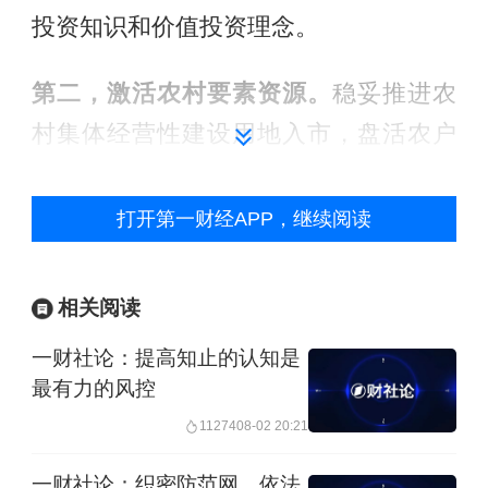
投资知识和价值投资理念。
第二，激活农村要素资源。
稳妥推进农
村集体经营性建设用地入市，盘活农户
闲置的宅基地和农房资源，探索通过租
赁、入股等方式增加农民收入。完善集
打开第一财经APP，继续阅读
体资产收益分配机制，让农民更多分享
改革成果，使农村“沉睡的资产”变成“流
相关阅读
动的资本”。
一财社论：提高知止的认知是
最有力的风控
第三，规范发展租赁市场。
鼓励居民通
11274
08-02 20:21
过持有不动产获取稳定租金收入，同时
严厉打击投机炒作行为，促进房地产市
一财社论：织密防范网，依法