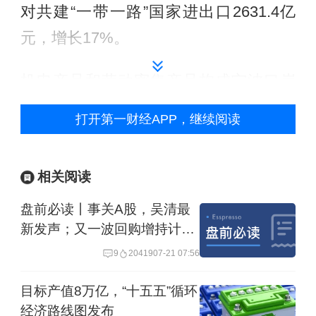
对共建“一带一路”国家进出口2631.4亿
元，增长17%。
机电产品和劳动密集产品构成宁波口岸
出口的支柱商品。前2个月，宁波口岸出
打开第一财经APP，继续阅读
口机电产品2111.6亿元，增长17.9%，
出口劳密产品1134.5亿元，增长
相关阅读
16.7%，机电、劳密两者合计对同期宁
盘前必读丨事关A股，吴清最
波口岸出口增长贡献率近九成。尤为引
新发声；又一波回购增持计划
人注目的是，前2个月“新三样”产品出口
来了
9
20419
07-21 07:56
成绩单优异，电动汽车、锂离子蓄电池
出口分别增长144.5%、34.8%。
目标产值8万亿，“十五五”循环
经济路线图发布