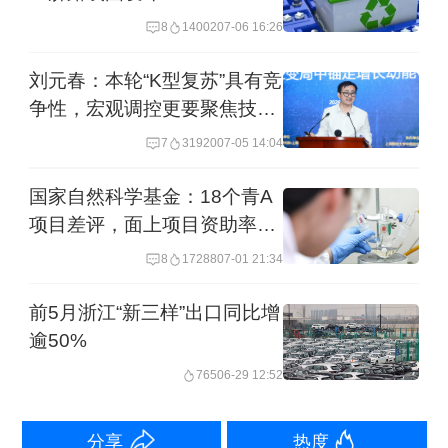
多类产品进口实现快速增长。前2个月，
8
14002
07-06 16:26
宁波口岸进口原油305亿元，增长
刘元春：本轮“K型复苏”具有竞
10.6%，拉动同期宁波口岸进口整体增
争性，宏观调控更要聚焦技术
长2.8个百分点。此外，进口机电产品
创新
7
31920
07-05 14:04
80.2亿元，增长10.8%；进口农产品、天
国家自然科学基金：18个青A
然及合成橡胶、玻璃及其制品各增长
项目差评，面上项目资助率
15.2%、14.7%、40%。
11.56%
8
17288
07-01 21:34
举报
前5月浙江“新三样”出口同比增
逾50%
765
06-29 12:52
分享
热度