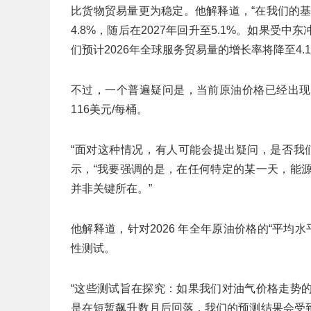
比货物贸易量更为稳定。他解释道，“在我们的基
4.8%，随后在2027年回升至5.1%。如果
们预计2026年全球服务贸易量的增长率将降至4.1%
不过，一个普遍疑问是，当前原油价格已经出现
116美元/每桶。
“面对这种情况，有人可能会提出疑问，是否我
示，“我要强调的是，在任何特定的某一天，能
并非关键所在。”
他解释道，针对2026 年全年原油价格的“平均
性测试。
“这些测试旨在探究：如果我们对油气价格走势
是在短暂飙升数月后回落，我们的预测结果会受