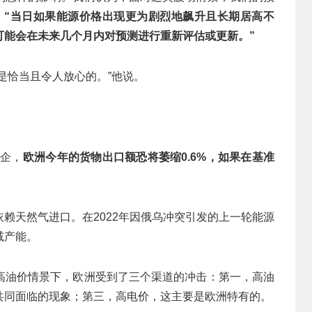
，
“当日如果能源价格出现更为剧烈地飙升且长期居高不
可能会在未来几个月内对预测进行重新评估或更新。”
是恰当且令人放心的。”他说。
高企，
欧洲今年的货物出口额恐将萎缩0.6%，如果在基准
赖天然气进口。在2022年因俄乌冲突引发的上一轮能源
减产能。
高油价情景下，欧洲受到了三个渠道的冲击：第一，高油
共同面临的现象；第三，高电价，这主要是欧洲特有的。