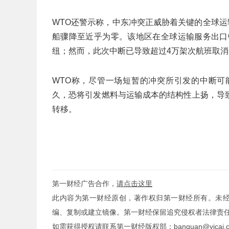
WTO还警示称，中东冲突正威胁着关键的全球运
船骤降至近乎为零。该地区在全球运输服务出口
纽；然而，此次中断已导致超过4万架次航班取
WTO称，尽管一场短暂的冲突所引发的中断可
久，恐将引发燃料与运输成本的结构性上扬，导
转移。
第一财经广告合作，
请点击这里
此内容为第一财经原创，著作权归第一财经所有。未
编、复制或建立镜像。第一财经保留追究侵权者法律责
如需获得授权请联系第一财经版权部：
banquan@yicai.