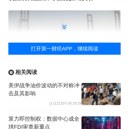
打开第一财经APP，继续阅读
相关阅读
为什么美国会出现天然气负价
美伊战争油价波动的不对称冲
击及其影响
这种天然气“负价”现象根源于西得州二叠
11212
07-26 20:29
纪盆地独特的生产结构。在该地区，天
算力即控制权：数据中心成全
然气大多是石油开采伴生的副产品。受
球FDI审查新重点