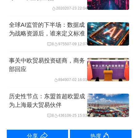
中东局势引发的供应中断影响，全球原
20202
07-23 22:04
油价格一路走高，激励钻探商维持极高
全球AI监管的下半场：数据成
的原油产出。目前，当地石油产量正处
为战略资源后，谁来定义标准
于历史高位，天然气的产量也水涨船
8
9755
07-09 12:07
高。
事关中欧贸易投资磋商，商务
部回应
然而，据报道，当地的基础设施建设未
8949
07-02 16:01
能跟上产量的增速。虽然该地区拥有成
熟的管道网络将原油运往港口，但针对
历史性节点：东盟首超欧盟成
天然气的运输外输能力却严重滞后。生
为上海最大贸易伙伴
产商为了不关停高利润的油井，不得不
8
4361
06-25 15:03
支付费用请客户接收多余的天然气，这
分享
热度