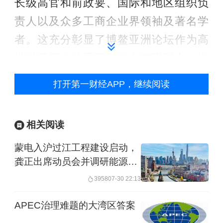
长级高官和前政要、国际和地区组织负
责人以及众多工商企业界领袖及著名学
者。这充分彰显了博鳌亚洲论坛作为高
端对话平台的重要影响力与吸引力，也
体现了各方共同应对挑战、共创发展机
打开第一财经APP，继续阅读
遇、共促务实合作的强烈愿望。
第二，年会主题鲜明，致力于携手塑造
相关阅读
共同未来。今年年会的主题是“塑造共同
蒙电入沪过江工程建设启动，
未来：新形势、新机遇、新合作”。当
龚正出席动员会并调研能源发
展工作
前，世界大变局深刻演进，面临诸多严
3958
07-30 22:13
峻挑战和不确定性。世界向何处去？这
APEC治理难题的大湾区答案
是摆在所有人面前的重大课题。亚洲在