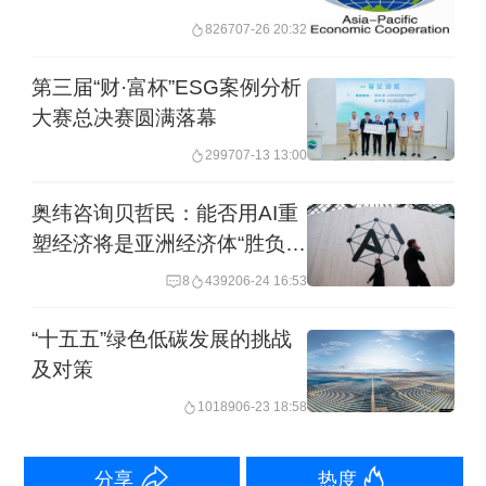
促进全球经济增长、引领世界经济转
8267
07-26 20:32
型、完善全球治理等方面肩负着重要的
第三届“财·富杯”ESG案例分析
使命，发挥着关键的作用。很多人认
大赛总决赛圆满落幕
为，“亚洲世纪”已经到来。期待通过本届
2997
07-13 13:00
年会传递这样一个信息：世界大变局既
奥纬咨询贝哲民：能否用AI重
充满挑战，也蕴含新的机遇，各方要坚
塑经济将是亚洲经济体“胜负
定信心，把握正确方向，携手应对挑
手”｜直击夏季达沃斯
8
4392
06-24 16:53
战，在挑战中开创机遇，在合作中实现
“十五五”绿色低碳发展的挑战
共赢，携手打造更加美好的未来，构建
及对策
人类命运共同体。
10189
06-23 18:58
第三，年会紧扣全球和区域经济社会发
分享
热度