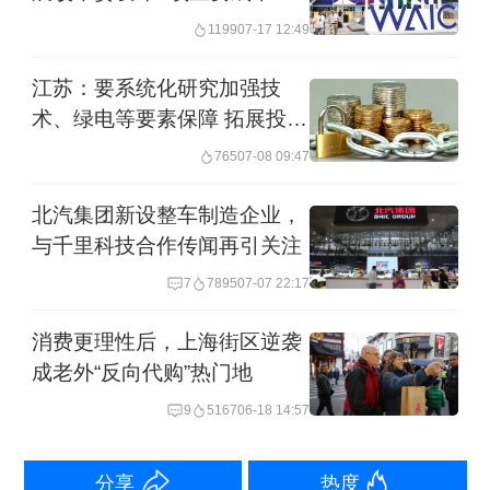
1199
07-17 12:49
江苏：要系统化研究加强技
术、绿电等要素保障 拓展投融
资渠道
765
07-08 09:47
北汽集团新设整车制造企业，
与千里科技合作传闻再引关注
7
7895
07-07 22:17
消费更理性后，上海街区逆袭
成老外“反向代购”热门地
9
5167
06-18 14:57
分享
热度