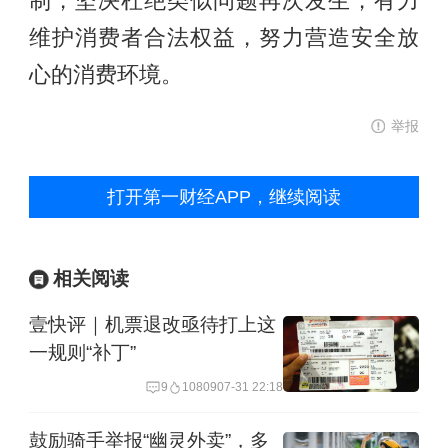
制，坚决杜绝类似问题再次发生，有力
维护消费者合法权益，努力营造安全放
心的消费环境。
举报
打开第一财经APP，继续阅读
相关阅读
壹快评｜机票退改亟待打上这
一规则“补丁”
9
10809
07-31 22:18
鼓励骑手举报“幽灵外卖”，多