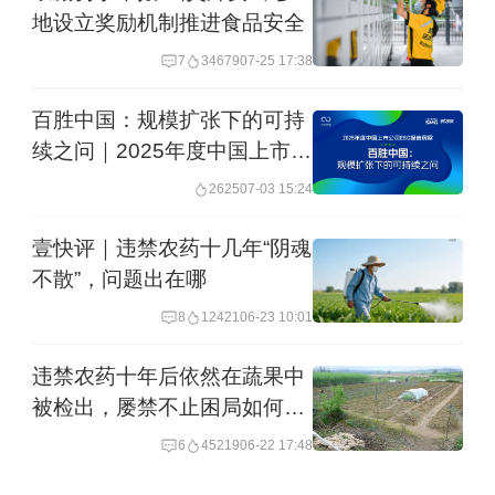
地设立奖励机制推进食品安全
7
34679
07-25 17:38
百胜中国：规模扩张下的可持
续之问｜2025年度中国上市公
司ESG报告洞察
2625
07-03 15:24
壹快评｜违禁农药十几年“阴魂
不散”，问题出在哪
8
12421
06-23 10:01
违禁农药十年后依然在蔬果中
被检出，屡禁不止困局如何破
解
6
45219
06-22 17:48