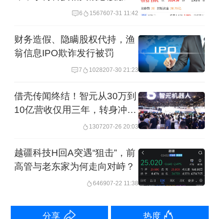
6%
6
15676
07-31 11:42
降，2023年度～2025年度主营业务毛利
率分别为87.45%、81.50%和82.26%。
财务造假、隐瞒股权代持，渔
翁信息IPO欺诈发行被罚
赛克赛斯称，主要系发行人优化销售体
系，增加经销商模式布局力度所致。若
7
10282
07-30 21:23
未来公司未及时应对外部行业政策对销
借壳传闻终结！智元从30万到
售单价的影响，以及内部成本控制体系
10亿营收仅用三年，转身冲刺
港股
运转不力等因素，可能导致公司毛利率
13072
07-26 20:03
出现一定波动，影响公司的盈利水平。
越疆科技H回A突遇“狙击”，前
高管与老东家为何走向对峙？
当周，还有2家拟IPO企业终止审核，分
6469
07-22 11:38
别为申报沪市主板的安徽曙光化工集团
股份有限公司（下称“曙光集团”）、申报
分享
热度