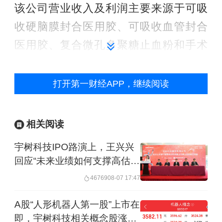
该公司营业收入及利润主要来源于可吸
收硬脑膜封合医用胶、可吸收血管封合
医用胶、复合微孔多聚糖止血粉和手术
防粘连液等核心产品。“上述产品从立项
研发到最终实现商业化历经了5-10年的
打开第一财经APP，继续阅读
研发与转化周期。”赛克赛斯称，在研产
品的获批结果及获批时间存在不确定
相关阅读
性，即便新产品顺利获批，亦面临临床
宇树科技IPO路演上，王兴兴
接受度培育周期长、市场推广不及预期
回应“未来业绩如何支撑高估
的风险，进而可能对公司的经营业绩造
值”
46769
08-07 17:47
成不利影响。
A股“人形机器人第一股”上市在
即，宇树科技相关概念股涨超
此外，该公司2024年度毛利率也有所下