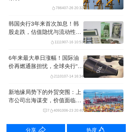
7864
07-26 20:32
这些国家的通胀已经下降。但由于冲突
后油价对通胀的影响，降息暂时被搁置
韩国央行3年来首次加息！韩
股走跌，估值隐忧与流动性压
了，也影响到新兴市场资产近期走势。
力陡升
11119
07-16 10:53
MFS资管的市场洞察主管安妮（Benoit
6年来最大单日涨幅！国际油
Anne）表示，新兴市场本轮下跌也可被
价再燃通胀担忧，全球央行“鹰
视为“自身成功的受害者”，当某个领域资
派”风险上升
21101
07-14 16:34
产涨势尤为迅猛时，随之而来的便是这
新地缘局势下的外贸突围：上
种外部环境逆转带来的冲击。
市公司出海谋变，价值面临重
估
7
40910
06-23 20:40
有机构已经开始抄底
在新兴市场资产短期急速下跌后，部分
分享
热度