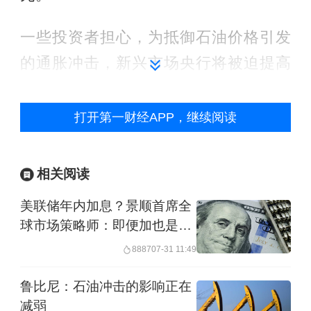
一些投资者担心，为抵御石油价格引发
的通胀冲击，新兴市场央行将被迫提高
利率。同时，冲突后美元走强也可能损
害新兴市场投资回报。
打开第一财经APP，继续阅读
瑞士百达财富管理首席投资官办公室及
相关阅读
宏观研究主管谭思德 (Alexandre
美联储年内加息？景顺首席全
Tavazzi)对第一财经记者表示，首先，此
球市场策略师：即便加也是一
次中东冲突导致美元走强，因而新兴市
次性，明年转向降息
8887
07-31 11:49
场货币出现贬值，新兴市场股票也由于
货币贬值受到了冲击。同时，市场此前
鲁比尼：石油冲击的影响正在
减弱
普遍预期新兴市场各央行会降息，因为