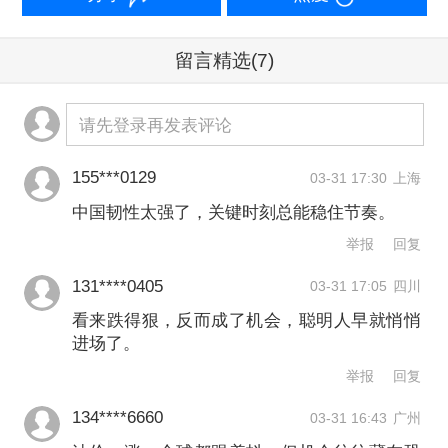
机构已开始抄底。投资机构TT
留言精选
(7)
International和联博基金
（AllianceBernstein）正押注新兴市场债
请先登录再发表评论
券，因为他们预计包括美联储在内的各
央行最终不会提高利率，而是会降息以
155***0129
03-31 17:30
上海
中国韧性太强了，关键时刻总能稳住节奏。
避免持续时间越来越久的中东冲突，将
举报
回复
对经济增长造成冲击。品浩（PIMCO）
131****0405
近期也开始大力宣传“逆向投资机会”，使
03-31 17:05
四川
看来跌得狠，反而成了机会，聪明人早就悄悄
得这种反向观点成为关注焦点。
进场了。
举报
回复
稍早，货币市场几乎完全消化了美联储
134****6660
03-31 16:43
广州
加息的预期，但此后逐渐减少相关押