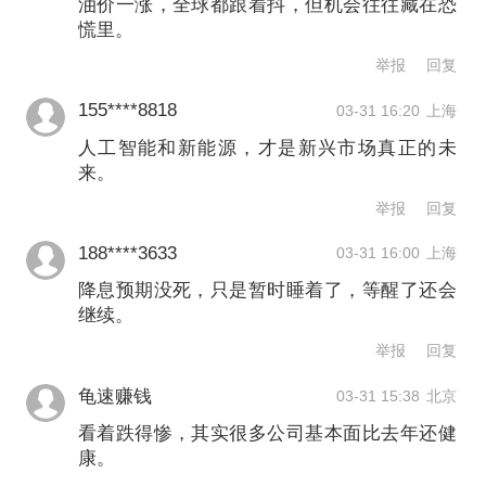
油价一涨，全球都跟着抖，但机会往往藏在恐
注。截至上周五，市场押注今年加息的
慌里。
概率已降至不足50%。摩根大通策略师
举报
回复
团队在报告中写道，美联储已转至“倾向
155****8818
03-31 16:20
上海
于抵消衰退风险，如果油价冲击加剧，
人工智能和新能源，才是新兴市场真正的未
其立场可能会更加鸽派”。
来。
举报
回复
TT国际资产管理公司新兴市场债务主管
188****3633
03-31 16:00
上海
桑博尔（Jean-Charles Sambor）表
降息预期没死，只是暂时睡着了，等醒了还会
继续。
示，“市场对新兴市场资产的风险定价有
举报
回复
误”，“我们近期已经开始抄底新兴市场信
龟速赚钱
03-31 15:38
北京
贷和本地债券，包括增持了波兰和捷克
看着跌得惨，其实很多公司基本面比去年还健
本币债券，以及以美元计价的委内瑞拉
康。
和黎巴嫩证券。