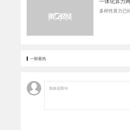
一体化算力
多样性算力已
一财最热