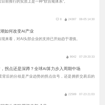
宫目前推行的实质上是一种“软合规体系”。
8
24387
08-05 14:30
市潮如何改变AI产业
表现来看，对AI头部企业的支持已开始趋于谨慎。
9042
07-29 20:33
，拐点还是深蹲？全球AI算力步入周期中场
巨震背后的分歧是产业趋势的拐点信号，还是拥挤交易后的
22589
07-23 21:03