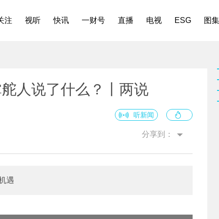
关注
视听
快讯
一财号
直播
电视
ESG
图
掌舵人说了什么？丨两说
听新闻
分享到：
国机遇