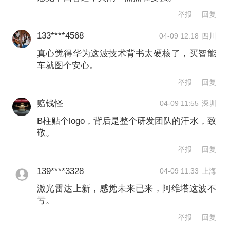
今年3月，头部新势力品牌月销量已突破
举报
回复
3万辆，TOP10的入围门槛升至2万辆以
133****4568
04-09 12:18
四川
上，而阿维塔当月销量为5143辆，和头
真心觉得华为这波技术背书太硬核了，买智能
部的差距进一步拉大。
车就图个安心。
举报
回复
在中国新车上市节奏越来越快的趋势
赔钱怪
04-09 11:55
深圳
下，阿维塔显然需要推出更多的车型应
B柱贴个logo，背后是整个研发团队的汗水，致
对市场变化。王辉此前曾表示，预计
敬。
2030年将与华为联合推出17款产品。新
举报
回复
12和06T的上市能否在4月助推阿维塔重
139****3328
04-09 11:33
上海
回月销量过万的水平，将直接决定其在
激光雷达上新，感觉未来已来，阿维塔这波不
亏。
新一轮行业洗牌中的位置。
举报
回复