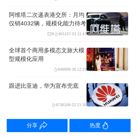
目处。去年10月，重庆第一家阿维塔门
阿维塔二次递表港交所：月均
店也挂上了“华为乾崑智驾”的标识，该标
仅销4032辆，规模化能力待考
识也是首次在华为智驾关联品牌门店悬
8
9011
07-01 11:47
挂。
全球首个商用多模态文旅大模
型规模化应用
在新能源汽车卷向智能化的下半场，作
6469
06-30 12:23
为依托长安、华为、宁德时代三方联合
打造的新势力品牌，阿维塔一直反复强
跟进比亚迪，华为宣布兜底
调与华为的深度合作。
97361
06-22 21:30
在去年的广州车展上，王辉曾表示，阿
维塔是和华为合作时间最长、范围最
分享
热度
广、深度最深的车企。当天，阿维塔还