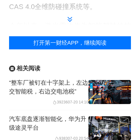
CAS 4.0全维防碰撞系统等。
今年以来，激光雷达作为智能驾驶的核
心感知硬件，成为车企技术竞赛的重要
打开第一财经APP，继续阅读
参数。3月，华为乾崑发布了896线双光
路图像级激光雷达，采用双光路图像级
相关阅读
技术，感知能力从点云级迈入图像级。
“整车厂被钉在十字架上，左边
由于成本水涨船高，该雷达目前主要搭
交智能税，右边交电池税”
载于尊界S800、问界M9旗舰版、昊铂
39236
07-20 14:10
A800、新阿维塔12、岚图FE等多款高端
车型。
汽车底盘逐渐智能化，华为升
级途灵平台
这不是阿维塔首次将华为的标签贴在醒
9383
07-03 20:54