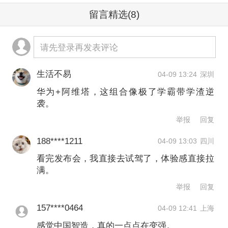
留言精选
(8)
再次请来了华为智能汽车解决方案BU
CEO靳玉志和阿维塔07全球代言人姚安
请先登录再发表评论
娜，向华为4000名员工代表交付新车。
生活不易
04-09 13:24
深圳
但另一方面，随着华为和越来越多的品
华为+阿维塔，这组合像极了学霸带学渣逆
袭。
牌深入合作，阿维塔也面临着差异化突
举报
回复
围的挑战。去年3月至12月，根据阿维塔
188****1211
04-09 13:03
四川
公布的数据，品牌曾连续10个月销量破
看完发布会，我直接去试驾了，体验感直接拉
万，主力车型为阿维塔07。进入2026年
满。
后，随着整体行情的回落，阿维塔已连
举报
回复
续三个月销量低于10000辆。
157****0464
04-09 12:41
上海
感觉中国智造，真的一点点在变强。