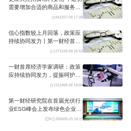
金融数据将高于上月，新增贷款预测均
需要增加合适的商品和服务供
值为32550亿元、社会融资总量预测均值
给丨第一财经首席经济学家调
8422
07-09 17:36
为5.5万亿，M2同比增速预测均值为
研
信心指数较上月回落，政策应
9%。他们认为4月LPR利率和存准水平
持续协同发力丨第一财经首席
调整的可能性较小。
经济学家调研
12731
06-09 16:53
银河证券章俊认为，
鉴于企业设
一财首席经济学家调研：政策
备更新增速上行，来自企业的贷
应持续协同发力，提振呵护需
求
款增速相对乐观。
15118
06-08 19:04
第一财经研究院在首届光伏行
2026年3月31日，人民币对美元中间价
业ESG峰会上发布绿色企业出
为6.9194元。经济学家们预计4月人民币
海报告
9
2656
05-25 18:11
对美元中间价将保持稳定，他们对到4月