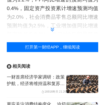
0.4%，固定资产投资累计增速预测均值
为2.0%，社会消费品零售总额同比增速
预测均值为2.5%，工业增加值同比增速
预测均值为5.9%。他们对3月贸易顺差
的预测均值为1116.3亿美元。
打开第一财经APP，继续阅读
民生银行温彬认为，
春节后居民
服务消费需求季节性回落，但在
相关阅读
促消费政策推动下，消费市场整
一财首席经济学家调研：政策
体稳健发展、向新向优。
护航，经济将维持温和复苏态
势
16916
昨天 21:26
受季节性因素影响，经济学家们预计3月
更应关注消费结构变化 ，迫切