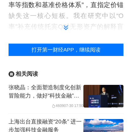
率等指数和基准价格体系”，直指定价锚
缺失这一核心短板。我在研究中以“O
率”补充传统托宾Q对无形资产的解释盲
区，本质上也是同一问题——市场缺乏
足够精准的定价工具，价值发现功能便
打开第一财经APP，继续阅读
无从实现。
相关阅读
科技金融与无形资产：定价工具亟待创
张晓晶：全面塑造制度化创新
新
冒险能力，做好“科技金融”大
文章
陈家乐：
您提到无形资产定价，这与规
4609
07-30 17:50
划大力发展“科技金融”的方向高度契合。
上海出台直接融资“20条” 进一
科创板、“科技板”债券，以及为研发型企
步加强科技金融服务