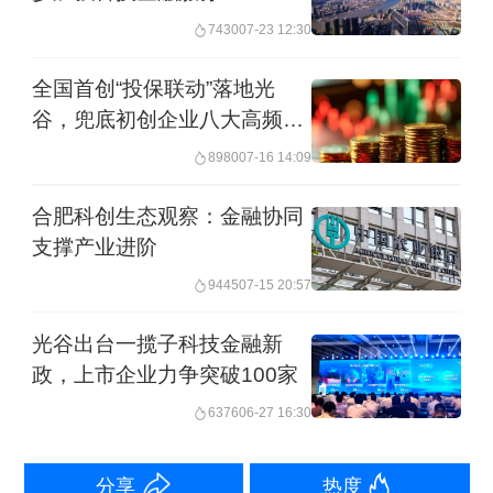
业设计的专属信贷产品，背后都面临共
7430
07-23 12:30
同挑战：如何为轻资产、高研发投入的
全国首创“投保联动”落地光
科技企业合理估值？传统抵押品逻辑在
谷，兜底初创企业八大高频风
此完全失效。
险
8980
07-16 14:09
温天：
这正是核心难题所在。谷歌、微
合肥科创生态观察：金融协同
支撑产业进阶
软、英伟达的高市值，难以用固定资产
9445
07-15 20:57
解释，背后是技术平台、专利与品牌等
无形资产的持续溢价。中国科技企业同
光谷出台一揽子科技金融新
政，上市企业力争突破100家
样如此。今年诺贝尔经济学奖授予研
6376
06-27 16:30
究“创新驱动增长”的三位学者，从宏观层
面印证了这一判断：持续增长的根本动
分享
热度