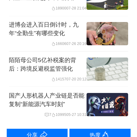
18900
07-28 21:04
访华，也是继去年西班牙国王、首相访
华以来，中国同西班牙在较短时间内又
进博会进入百日倒计时，九
一次重要高层交往
年“全勤生”有哪些变化
16606
07-26 20:16
何亚东表示，习近平主席在会见桑切斯
陌陌母公司5亿补税案的背
首相时指出，双方要把握机遇，共谋创
后：跨境反避税监管强化
新发展，加强贸易、新能源、智能经济
14157
07-20 20:12
等领域合作。这为进一步深化中西经贸
国产人形机器人产业链是否能
合作指明了方向。
复制“新能源汽车时刻”
“近年来，中西经贸关系稳步发展，成果
7
10995
05-27 10:31
丰硕。2025年双边贸易额超过550亿美
分享
热度