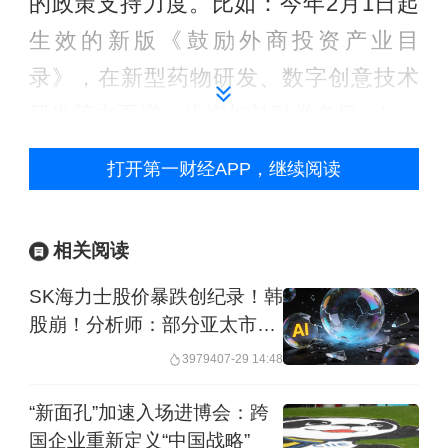
的政策支持力度。比如：今年2月1日起
生效的新版《鼓励外商投资产业目
录》，在新型药物研发、数字创意技术
研发等方面进一步增加鼓励类条目。”
打开第一财经APP，继续阅读
何亚东说，2月，财政部、商务部等部门
共同印发了有关通知，继续对外资研发
中心进口有关科研用品免征进口关税和
相关阅读
进口环节增值税、消费税。
SK海力士股价暴跌创纪录！韩
股崩！分析师：部分亚太市场
推动中西务实合作走深走实
跌出机会
39794
07-29 14:48
4月11日至15日，西班牙首相桑切斯对中
“新面孔”加速入场进博会：跨
国企业重新定义“中国战略”
国进行访问。这是桑切斯四年内第四次