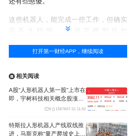
还有些憨傻。
这些机器人，能完成一些工作，但确实
还不太聪明。大语言模型比如
ChatGPT、DeepSeek都已经见证了智
打开第一财经APP，继续阅读
能涌现，而机器人智能还在等待这一刻
的到来。
相关阅读
高质量、标准化、规模化的数据，是驱
A股“人形机器人第一股”上市在
动机器人奔向智能化时代的核心基石。
即，宇树科技相关概念股涨超
姚卯青认为，机器人的智能涌现时刻一
6%
6
15676
07-31 11:42
定是和数据量与数据组成挂钩的。
特斯拉人形机器人产线双线推
进，马斯克称“量产爬坡史上最
“人形机器人是一个比汽车更大更具想象