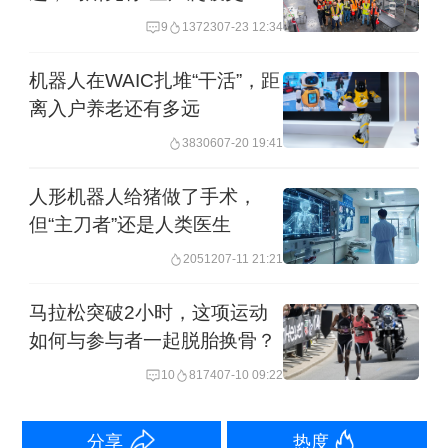
难”
9
13723
07-23 12:34
力的空间，我们正在这个时代的起点。
虽然万亿产业蓄势待发，但整个行业却
机器人在WAIC扎堆“干活”，距
面临着很大的瓶颈和挑战——数据荒
离入户养老还有多远
漠。”姚卯青在17日的智元合作伙伴大会
38306
07-20 19:41
上表示。
人形机器人给猪做了手术，
但“主刀者”还是人类医生
大语言模型的数据获取成本比较低，可
20512
07-11 21:21
以从互联网的各种日常应用里面轻松获
马拉松突破2小时，这项运动
取。迪士尼的动画、电子版的苏东坡词
如何与参与者一起脱胎换骨？
集，都可以成为大语言模型的高质量数
10
8174
07-10 09:22
据。
分享
热度