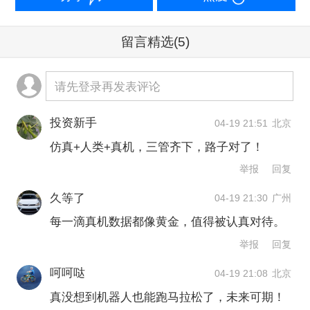
“目前最领先的大语言模型，比如GPT5
用了100万亿token的训练语料。”姚卯青
留言精选
(5)
说，1个token近似于0.75个英语单词，
正常人如果每分钟诵读150个单词，需要
请先登录再发表评论
100亿个小时才能读完这些语料集。
投资新手
04-19 21:51
北京
机器人所需数据的获取难度高很多。高
仿真+人类+真机，三管齐下，路子对了！
举报
回复
质量的真机数据，需要机器人去真实世
界里摸爬滚打。比如机器人上手搬运行
久等了
04-19 21:30
广州
每一滴真机数据都像黄金，值得被认真对待。
李、清洁房屋，才能获取这些动作反馈
举报
回复
的数据。如果说大语言模型需要的是一
呵呵哒
维的文本资料，机器人需要的就是三维
04-19 21:08
北京
真没想到机器人也能跑马拉松了，未来可期！
开放世界的知识，数量级、复杂度、获