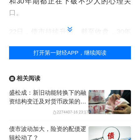
和30年期都正在下破不少人的心理关
口。
22日，债市持续升温。截至收盘，30年
期国债主力合约涨0.43%报114.180元，
打开第一财经APP，继续阅读
10年期主力合约涨0.09%报108.840元，
5年期主力合约涨0.07%报106.270元，2
年期主力合约涨0.04%报102.596元。
相关阅读
盛松成：新旧动能转换下的融
现券方面，银行间主要利率债收益率普
资结构变迁及对货币政策的思
遍下行。截至18:00左右，30年期国债活
考
22744
07-16 23:17
跃券“26附息国债02”收益率下行
债市波动加大，险资的配债逻
1.95BP（基点）报2.2135%，10年期国
辑松动了？