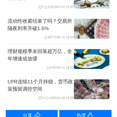
债活跃券“26附息国债05”收益率下行
7
11615
07-07 22:07
1.2BP报1.731%。盘中，“26附息国债
流动性收紧结束了吗？交易所
02”一度触及2.205%低位，“26附息国债
隔夜利率升破1.5%
05”则一度降至1.725%。2年期、3年期
38771
06-15 19:54
品种降幅也在1.5BP以上。
理财规模季末回落超万亿，全
年增速或放缓
5787
04-21 18:53
4月以来，利率债“小牛市”行情不断强
LPR连续11个月持稳，货币政
化，超长债表现尤为强劲，期限利差一
策预留调控空间
度压降至50BP以内。近日，随着10年期
13
3405
04-20 16:05
国债收益率下行，二者利差回到52BP附
分享
热度
近。