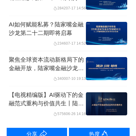
幕
2842
07-17 14:56
AI如何赋能私募？陆家嘴金融
沙龙第二十二期即将启幕
2346
07-17 14:52
聚焦全球资本流动新格局下的
金融开放，陆家嘴金融沙龙
2026年第二十一期重磅来袭
3400
07-10 19:13
【电视精编版】AI驱动下的金
融范式重构与价值共生丨陆家
嘴金融沙龙
5756
06-26 14:16
分享
热度