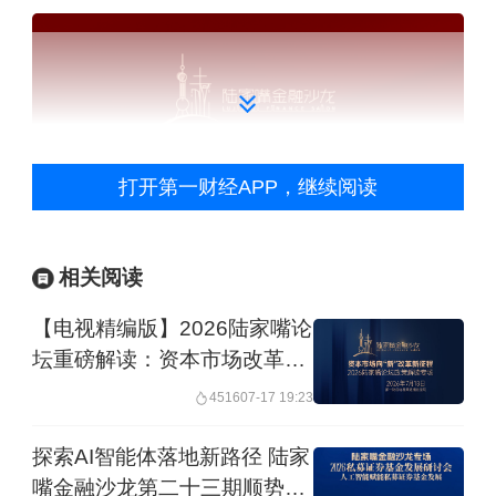
打开第一财经APP，继续阅读
相关阅读
【电视精编版】2026陆家嘴论
坛重磅解读：资本市场改革提
速，赋能新质生产力发展丨陆
4516
07-17 19:23
家嘴金融沙龙
探索AI智能体落地新路径 陆家
嘴金融沙龙第二十三期顺势启