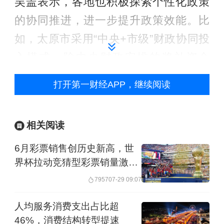
吴盖表示，各地也积极探索个性化政策
的协同推进，进一步提升政策效能。比
如，太原市采用“中央+市级”财政协同投
入模式，除中央财政安排的奖补资金
外，市级财政另配套1000万元，形成多
打开第一财经APP，继续阅读
层次资金保障体系；重庆市创新打造“现
金红包+优惠券+实物大奖”三重激励体
相关阅读
系，除现金奖励外，消费者可领取餐
6月彩票销售创历史新高，世
饮、零售等领域优惠券，联动本地龙头
界杯拉动竞猜型彩票销量激增
企业推出实物奖品，实现政企民三方共
96%
7957
07-29 09:07
赢。
人均服务消费支出占比超
举报
46%，消费结构转型提速
文章作者