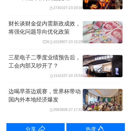
27301
07-23 20:08
陈益刊
财长谈财金促内需新政成效，
将强化问题导向优化政策
第一财经广告合作，
请点击这里
8
10189
07-23 10:29
此内容为第一财经原创，著作权归第一财经所有。未经第一财
经书面授权，不得以任何方式加以使用，包括转载、摘编、复
制或建立镜像。第一财经保留追究侵权者法律责任的权利。
三星电子二季度业绩预告后，
如需获得授权请联系第一财经版权部：
工会内部又吵开了？
banquan@yicai.com
21411
07-10 15:54
边喝早茶边观赛，世界杯带动
国内外本地经济爆发
20636
06-27 17:42
分享
热度